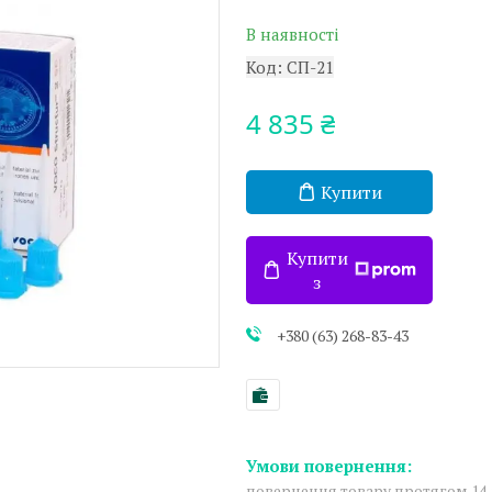
В наявності
Код:
СП-21
4 835 ₴
Купити
Купити
з
+380 (63) 268-83-43
повернення товару протягом 14