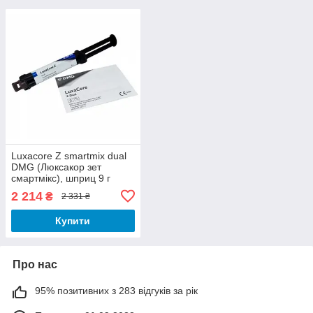
Luxacore Z smartmix dual
DMG (Люксакор зет
смартмікс), шприц 9 г
2 214
₴
2 331 ₴
Купити
Про нас
95% позитивних з 283 відгуків за рік