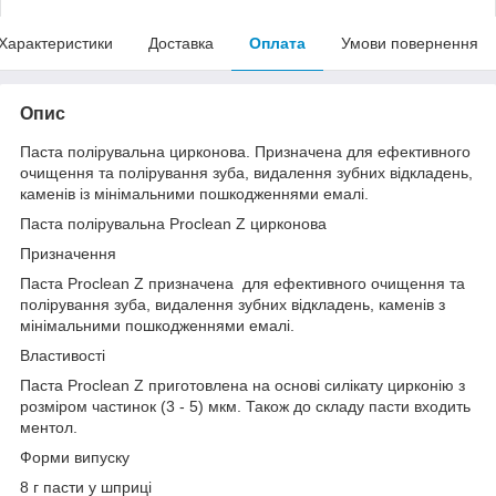
Характеристики
Доставка
Оплата
Умови повернення
Опис
Паста полірувальна цирконова. Призначена для ефективного
очищення та полірування зуба, видалення зубних відкладень,
каменів із мінімальними пошкодженнями емалі.
Паста полірувальна Proclean Z цирконова
Призначення
Паста Proclean Z призначена для ефективного очищення та
полірування зуба, видалення зубних відкладень, каменів з
мінімальними пошкодженнями емалі.
Властивості
Паста Proclean Z приготовлена на основі силікату цирконію з
розміром частинок (3 - 5) мкм. Також до складу пасти входить
ментол.
Форми випуску
8 г пасти у шприці