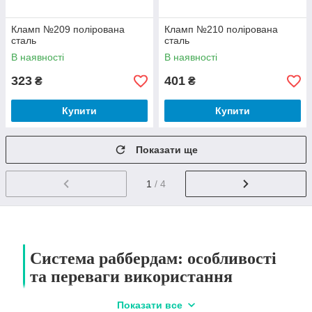
Кламп №209 полірована
Кламп №210 полірована
сталь
сталь
В наявності
В наявності
323
401
₴
₴
Купити
Купити
Показати ще
1
/ 4
Система раббердам: особливості
та переваги використання
Показати все
Раббердам – це серветка з