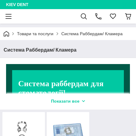
KIEV DENT
Товари та послуги
Система Раббердам/ Кламера
Система Раббердам/ Кламера
Система раббердам для
стоматології!
Показати все
Купуйте сертифіковані матеріали
вигідно, з доставкою по Києву нашим
водієм!
До каталогу!
➜