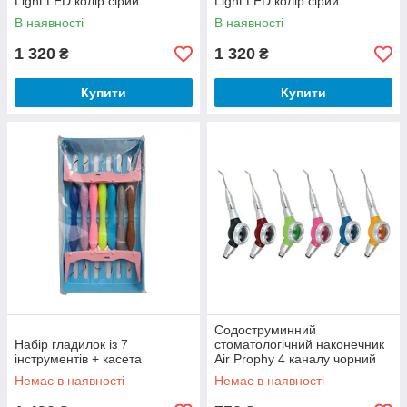
Light LED колір сірий
Light LED колір сірий
В наявності
В наявності
1 320
1 320
₴
₴
Купити
Купити
Содоструминний
Набір гладилок із 7
стоматологічний наконечник
інструментів + ​​касета
Air Prophy 4 каналу чорний
Немає в наявності
Немає в наявності