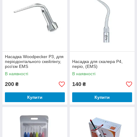
Насадка Woodpecker P3, для
періодонтального скейлінгу,
Насадка для скалера Р4,
роз'єм EMS
періо, (EMS)
В наявності
В наявності
200
140
₴
₴
Купити
Купити