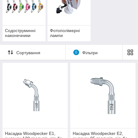
Содоструминні
Фотополімерні
наконечники
лампи
Сортування
0
Фільтри
Насадка Woodpecker E1,
Насадка Woodpecker E2,