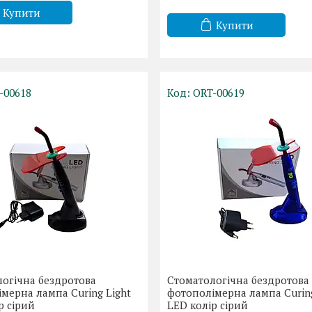
Купити
Купити
-00618
ORT-00619
огічна бездротова
Стоматологічна бездротова
мерна лампа Curing Light
фотополімерна лампа Curing
р сірий
LED колір сірий