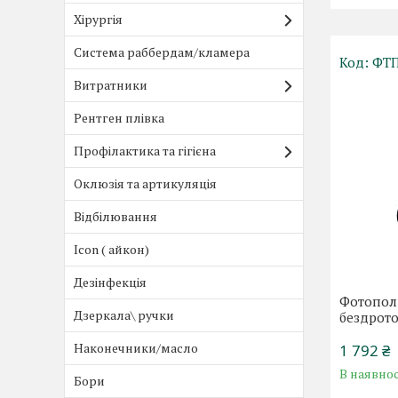
Хірургія
Система раббердам/кламера
ФТ
Витратники
Рентген плівка
Профілактика та гігієна
Оклюзія та артикуляція
Відбілювання
Icon ( айкон)
Дезінфекція
Фотопол
Дзеркала\ ручки
бездрото
Наконечники/масло
1 792 ₴
В наявнос
Бори