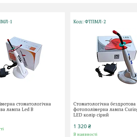
ПМЛ-1
ФТПМЛ-2
імерна стоматологічна
Стоматологічна бездротова
ва лампа Led B
фотополімерна лампа Curing
LED колір сірий
1 320 ₴
ті
В наявності