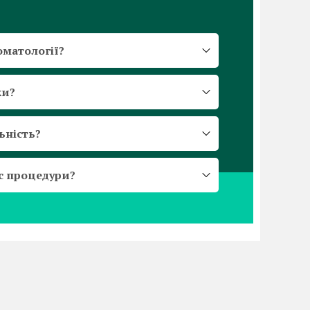
оматології?
ки?
ьність?
ас процедури?