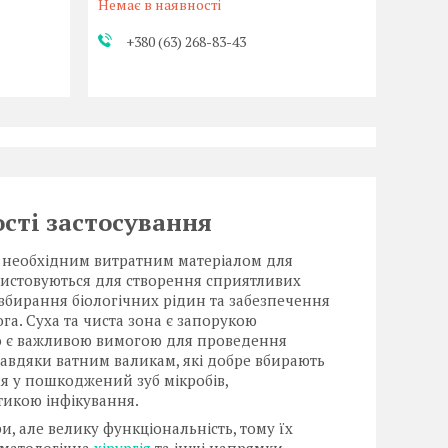
Немає в наявності
+380 (63) 268-83-43
ості застосування
є необхідним витратним матеріалом для
ристовуються для створення сприятливих
, вбирання біологічних рідин та забезпечення
ога. Суха та чиста зона є запорукою
 що є важливою вимогою для проведення
Завдяки ватним валикам, які добре вбирають
ня у пошкоджений зуб мікробів,
тикою інфікування.
, але велику функціональність, тому їх