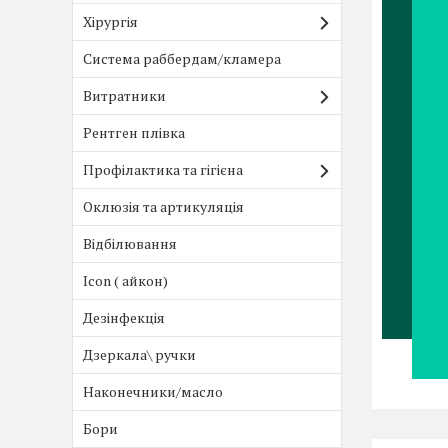
Хірургія
Система раббердам/кламера
Витратники
Рентген плівка
Профілактика та гігієна
Оклюзія та артикуляція
Відбілювання
Icon ( айкон)
Дезінфекція
Дзеркала\ ручки
Наконечники/масло
Бори