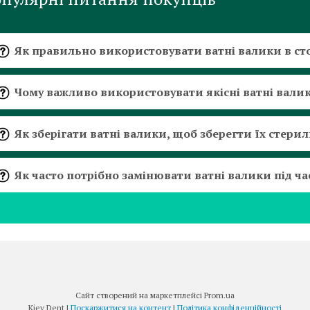
Як правильно використовувати ватні валики в ст
Чому важливо використовувати якісні ватні вали
Як зберігати ватні валики, щоб зберегти їх стерил
Як часто потрібно замінювати ватні валики під ч
Сайт створений на маркетплейсі
Prom.ua
Kiev Dent |
Поскаржитися на контент
|
Політика конфіденційності