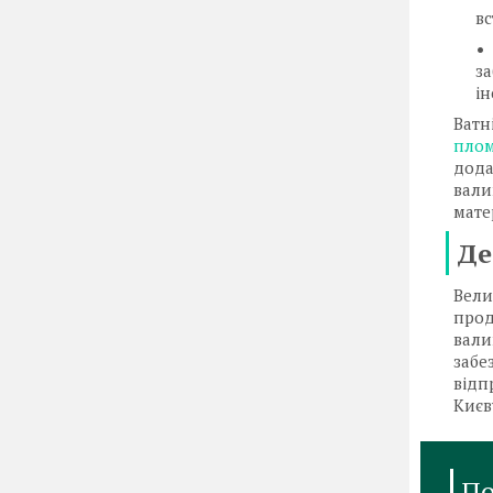
вс
з
і
Ватн
плом
дода
вали
мате
Де
Вели
прод
вали
забе
відп
Києв
По