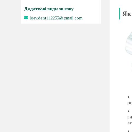
Як
kiev.dent112233@gmail.com
ро
гн
ле