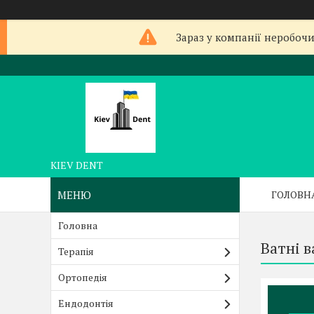
Зараз у компанії неробочи
KIEV DENT
ГОЛОВН
Головна
Ватні 
Терапія
Ортопедія
Ендодонтія