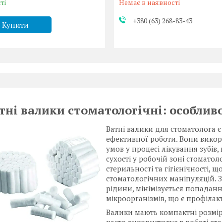
ті
Немає в наявності
+380 (63) 268-83-43
Купити
тні валики стоматологічні: особлив
Ватні валики для стоматолога 
ефективної роботи. Вони вико
умов у процесі лікування зубів
сухості у робочій зоні стоматол
стерильності та гігієнічності,
стоматологічних маніпуляцій. 
рідини, мінімізується попадан
мікроорганізмів, що є профілак
Валики мають компактні розміри