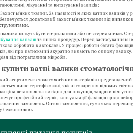
тановленні, лікуванні та витягуванні валиків;
Захист м'яких тканин. За наявності м'яких ватних валиків у 
абезпечується додатковий захист м'яких тканин від випадк
нструментами.
і валики можуть бути стерильними або не стерильними. Стер
бування каналів
та інших процедур. Перед застосуванням н
тково обробити в автоклаві. У процесі роботи багато фахівц
ків, які при натисканні акуратно видають по одному валику.
ріал від потрапляння мікробів.
 купити ватні валики стоматологічн
кий асортимент стоматологічних матеріалів представлений у 
аються лише сертифіковані, якісні товари від відомих світов
ки ціна встановлена вигідна для покупців, завдяки відсутно
зпечує професійний сервіс, консультації фахівців щодо вибор
равлення замовлень. Оптові замовлення, сума яких перевищує
у безкоштовно.
пулярні питання покупців