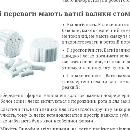
часто використовує в роботі ст
і переваги мають ватні валики стом
Екологічність. Валики вигото
бавовни, мають безпечний та ек
не токсичні, не мають смаку та
використовувати в ротовій пор
Гігроскопічність. Ватні валик
швидко і легко поглинати вологу
набагато перевищує їх власні р
утримують рідину, осушують р
Гіпоалергенність. Ватні вал
гіпоалергенні властивості, не 
реакцій;
Збереження форми. Наповнені вологою валики добре збері
бочої зони і легко витягуються з порожнини рота після зак
Еластичність. Ватні валики для стоматолога зручні у викори
учкість, тому їх легко встановлювати в простір навколо зуб
гко набувають будь-якої необхідної форми;
М'якість. Вироби м'які та приємні на дотик, пацієнт не від