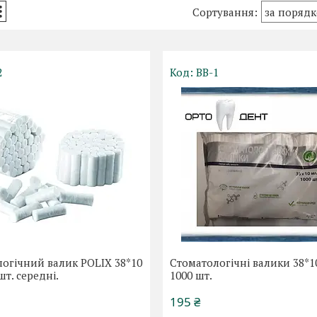
2
ВВ-1
огічний валик POLIX 38*10
Стоматологічні валики 38*1
шт. середні.
1000 шт.
195 ₴