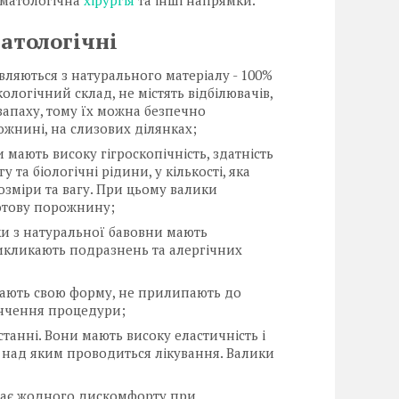
оматологічна
хірургія
та інші напрямки.
атологічні
вляються з натурального матеріалу - 100%
ологічний склад, не містять відбілювачів,
 запаху, тому їх можна безпечно
ожнині, на слизових ділянках;
и мають високу гігроскопічність, здатність
 та біологічні рідини, у кількості, яка
озміри та вагу. При цьому валики
отову порожнину;
ики з натуральної бавовни мають
викликають подразнень та алергічних
гають свою форму, не прилипають до
інчення процедури;
станні. Вони мають високу еластичність і
а, над яким проводиться лікування. Валики
чуває жодного дискомфорту при