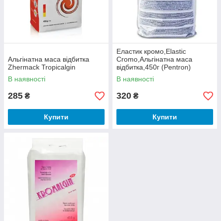
Еластик кромо,Elastic
Альгінатна маса відбитка
Cromo,Альгінатна маса
Zhermack Tropicalgin
відбитка,450г (Pentron)
В наявності
В наявності
285
320
₴
₴
Купити
Купити