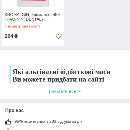
KROMALGIN, Кромалгін, 453
г (VANNINI DENTAL)
Немає в наявності
264
₴
Які альгінатні відбиткові маси
Ви можете придбати на сайті
компанії Kiev Dent
Показати все
Альгінат – матеріал, що
використовується у
Про нас
стоматологічній практиці для
створення відбитків зубів/
95% позитивних з 283 відгуків за рік
інших тканин ротової
порожнини. В його основі –