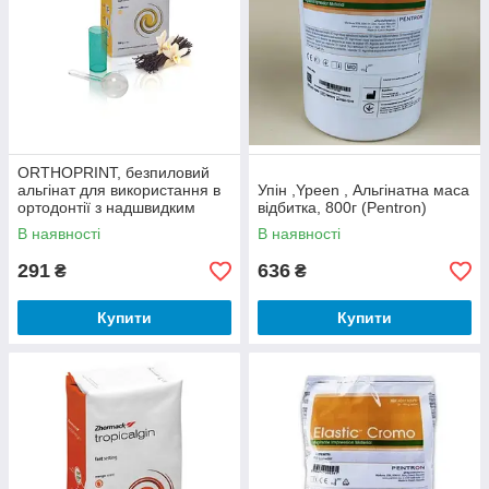
ORTHOPRINT, безпиловий
альгінат для використання в
Упін ,Ypeen , Альгінатна маса
ортодонтії з надшвидким
відбитка, 800г (Pentron)
схоплюванням, 500 г
В наявності
В наявності
291
636
₴
₴
Купити
Купити