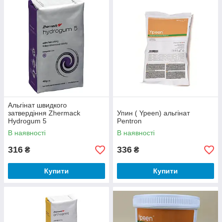
До каталогу!
➜
Альгінат швидкого
затвердіння Zhermack
Упин ( Ypeen) альгінат
Hydrogum 5
Pentron
В наявності
В наявності
316
336
₴
₴
Купити
Купити