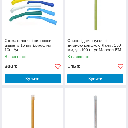
Параметри для класифікації
слиновідсмоктувачів
Стоматологічні пилососи
Слиновідсмоктувач зі
діаметр 16 мм Дорослий
знімною кришкою Лайм, 150
10шт\уп
мм, уп-100 штук Monoart EM
15
В наявності
В наявності
300
145
₴
₴
Купити
Купити