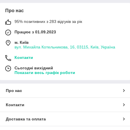
1
Про нас
Тип конструкції
95% позитивних з 283 відгуків за рік
Найбільш зручними у використанні є
слиновідсмоктувачі, стінки яких армовані
Працює з 01.09.2023
спеціальним дротом. Вони легко змінюють форму,
що дає можливість дістатися будь-якої точки у
м. Київ
порожнині рота та ефективно видалити рідину.
вул. Михайла Котельникова, 16, 03115, Київ, Україна
Контакти
2
Сьогодні вихідний
Показати весь графік роботи
Довжина
Сучасні виробники пропонують стоматологам
Про нас
слиновідсмоктувачі різного розміру, однак більшість
спеціалістів надають перевагу виробам з довжиною
Контакти
150 мм та діаметром 6,5 мм. Ці параметри є
оптимальними.
Доставка та оплата