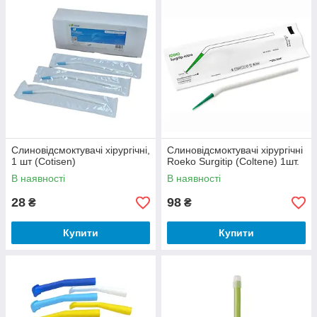
В каталог!
➜
Слиновідсмоктувачі хірургічні,
Слиновідсмоктувачі хірургічні
1 шт (Cotisen)
Roeko Surgitip (Coltene) 1шт.
В наявності
В наявності
28
98
₴
₴
Купити
Купити