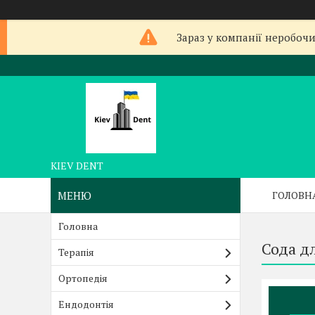
Зараз у компанії неробочи
KIEV DENT
ГОЛОВН
Головна
Сода д
Терапія
Ортопедія
Ендодонтія