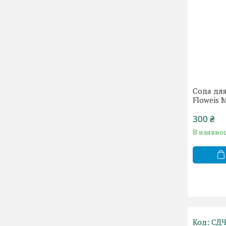
Сода для
Floweis M
300 ₴
В наявнос
СДЧ