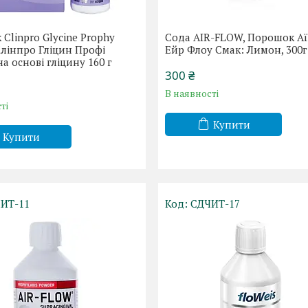
Clinpro Glycine Prophy
Сода AIR-FLOW, Порошок Аї
Клінпро Гліцин Профі
Ейр Флоу Смак: Лимон, 300г
на основі гліцину 160 г
300 ₴
В наявності
ті
Купити
Купити
ИТ-11
СДЧИТ-17