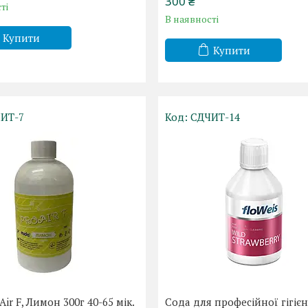
300 ₴
ті
В наявності
Купити
Купити
ИТ-7
СДЧИТ-14
ir F, Лимон 300г 40-65 мік.
Сода для професійної гігіє