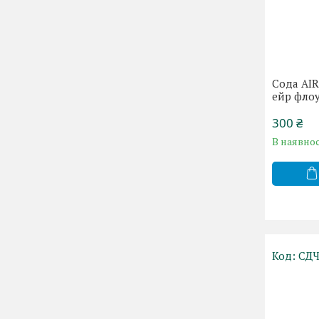
Сода AIR
ейр флоу
300 ₴
В наявнос
СДЧ