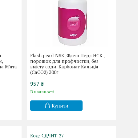
ї
Flash pearl NSK ,Флеш Перл НСК ,
и,
порошок для профчистки, без
на М'ята
вмісту соди, Карбонат Кальція
(CaCO2) 300г
957 ₴
В наявності
Купити
СДЧИТ-27