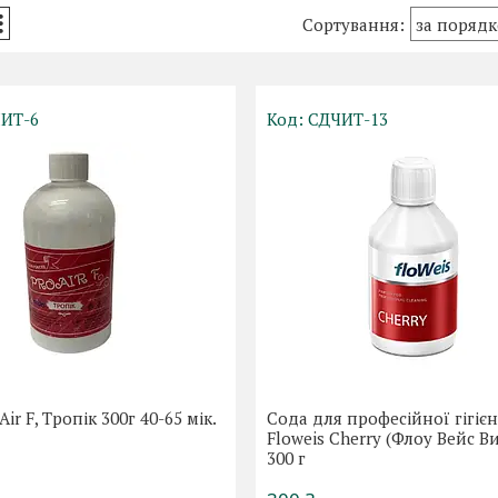
ИТ-6
СДЧИТ-13
ir F, Тропік 300г 40-65 мік.
Сода для професійної гігіє
)
Floweis Cherry (Флоу Вейс В
300 г