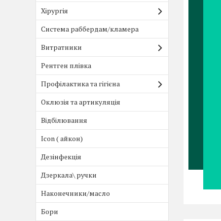
Хірургія
Система раббердам/кламера
Витратники
Рентген плівка
Профілактика та гігієна
Оклюзія та артикуляція
Відбілювання
Icon ( айкон)
Дезінфекція
Дзеркала\ ручки
Наконечники/масло
Бори