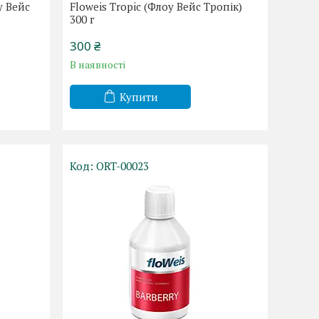
у Вейс
Floweis Tropic (Флоу Вейс Тропік)
300 г
300 ₴
В наявності
Купити
ORT-00023