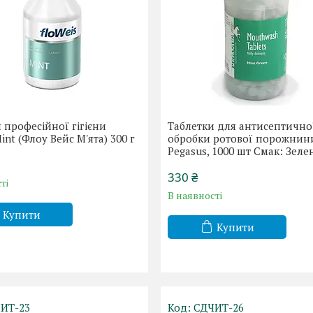
 професійної гігієни
Таблетки для антисептично
int (Флоу Вейс М'ята) 300 г
обробки ротової порожнин
Pegasus, 1000 шт Смак: Зеле
330 ₴
ті
В наявності
Купити
Купити
ИТ-23
СДЧИТ-26