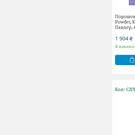
Порошок 
Powder, 
Павдер, 
1 904 ₴
В наявнос
СДЧ