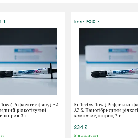
-1
РФФ-3
 flow ( Рефлектис флоу) А2.
Reflectys flow ( Рефлектис ф
ридний рідкотікучий
А3.5. Наногібридний рідкот
, шприц 2 г.
композит, шприц 2 г.
834 ₴
ті
В наявності