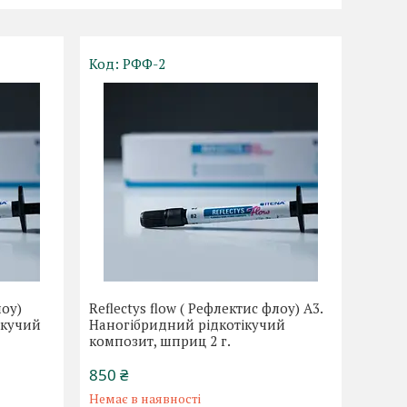
РФФ-2
лоу)
Reflectys flow ( Рефлектис флоу) А3.
ікучий
Наногібридний рідкотікучий
композит, шприц 2 г.
850 ₴
Немає в наявності