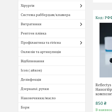
Хірургія
Система раббердам/кламера
РФФ
Витратники
Рентген плівка
Профілактика та гігієна
Оклюзія та артикуляція
Відбілювання
Icon ( айкон)
Дезінфекція
Reflectys
Дзеркала\ ручки
Наногіб
композит
Наконечники/масло
850 ₴
Бори
В наявнос