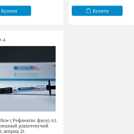
Купити
Купити
-4
 flow ( Рефлектис флоу) А1.
ридный рідкотекучий
, шприц 2г.