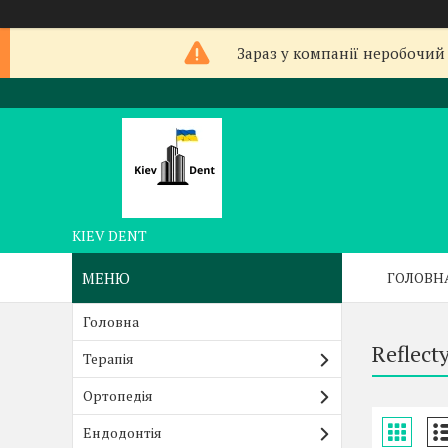
Зараз у компанії неробочий 
KIEV DENT
ГОЛОВН
Головна
Reflect
Терапія
Ортопедія
Ендодонтія