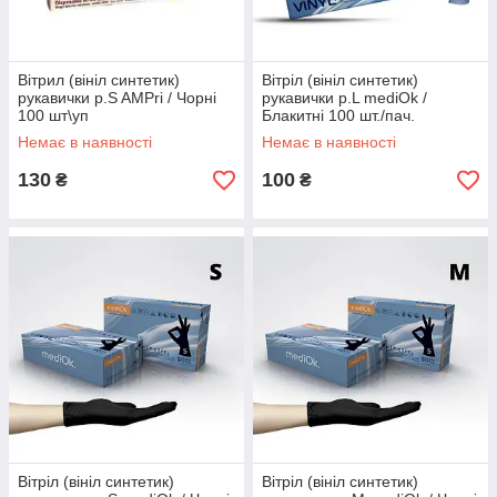
Вітрил (вініл синтетик)
Вітріл (вініл синтетик)
рукавички р.S AMPri / Чорні
рукавички р.L mediOk /
100 шт\уп
Блакитні 100 шт./пач.
Немає в наявності
Немає в наявності
130
100
₴
₴
Вітріл (вініл синтетик)
Вітріл (вініл синтетик)