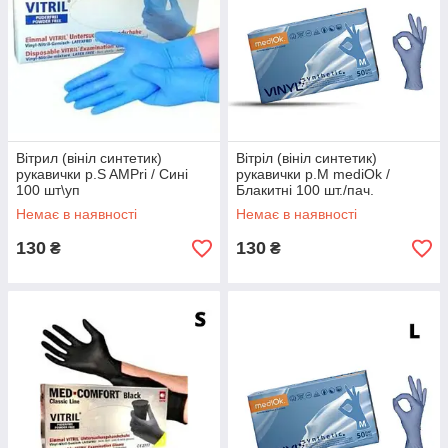
Вітрил (вініл синтетик)
Вітріл (вініл синтетик)
рукавички р.S AMPri / Сині
рукавички р.М mediOk /
100 шт\уп
Блакитні 100 шт./пач.
Немає в наявності
Немає в наявності
130
130
₴
₴