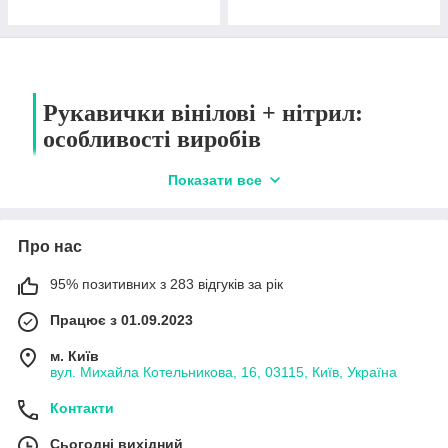
Рукавички вінілові + нітрил:
особливості виробів
Показати все
Одноразові рукавички
забезпечують надійний
захист рук від вірусів,
Про нас
інфекцій, забруднень та
ушкоджень. Рукавички
95% позитивних з 283 відгуків за рік
виготовляються з різних
матеріалів, кожен з яких має
Працює з 01.09.2023
свої переваги та сферу
застосування.
Вінілові рукавички
- бюджетний варіант,
м. Київ
який підходить для діагностичних медичних робіт,
вул. Михайла Котельникова, 16, 03115, Київ, Україна
більшості господарських робіт, але не підходить для
медичних маніпуляцій з кров'ю. Для поліпшення
Контакти
властивостей вінілових виробів до їх складу, до основного
синтетичного компонента полівінілхлориду, додають нітрил
Сьогодні вихідний