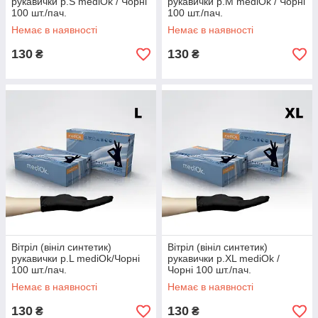
рукавички р.S mediOk / Чорні
рукавички р.М mediOk / Чорні
100 шт./пач.
100 шт./пач.
Немає в наявності
Немає в наявності
130
130
₴
₴
Вітріл (вініл синтетик)
Вітріл (вініл синтетик)
рукавички р.L mediOk/Чорні
рукавички р.XL mediOk /
100 шт./пач.
Чорні 100 шт./пач.
Немає в наявності
Немає в наявності
130
130
₴
₴