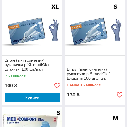
швидкою доставкою по Україні та
Києву.
До каталогу!
➜
Вітріл (вініл синтетик)
рукавички р.XL mediOk /
Блакитні 100 шт./пач.
Вітріл (вініл синтетик)
рукавички р.S mediOk /
В наявності
Блакитні 100 шт./пач.
100
Немає в наявності
₴
130
₴
Купити