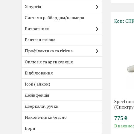
Хірургія
Система раббердам/кламера
СПК
Витратники
Рентген плівка
Профілактика та гігієна
Оклюзія та артикуляція
Відбілювання
Icon ( айкон)
Дезінфекція
Spectrum
Дзеркала\ ручки
(Спектру
Наконечники/масло
775 ₴
В наявнос
Бори