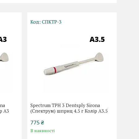
СПКТР-3
ona
Spectrum TPH 3 Dentsply Sirona
р А3
(Спектрум) шприц 4.5 г Колір А3.5
775 ₴
В наявності