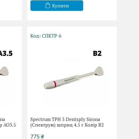
Купити
СПКТР-6
ona
Spectrum TPH 3 Dentsply Sirona
р АО3.5
(Спектрум) шприц 4.5 г Колір В2
775 ₴