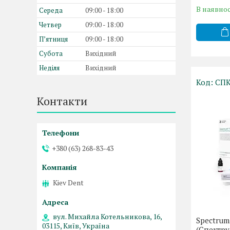
В наявнос
Середа
09:00
18:00
Четвер
09:00
18:00
Пʼятниця
09:00
18:00
Субота
Вихідний
Неділя
Вихідний
СПК
Контакти
+380 (63) 268-83-43
Kiev Dent
вул. Михайла Котельникова, 16,
Spectrum
03115, Київ, Україна
(Спектру