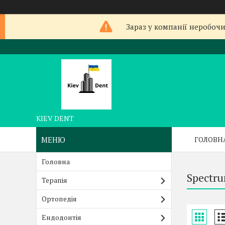
Зараз у компанії неробочи
KIEV DENT
ГОЛОВН
Головна
Spectru
Терапія
Ортопедія
Ендодонтія