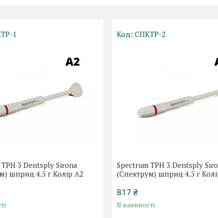
ТР-1
СПКТР-2
 TPH 3 Dentsply Sirona
Spectrum TPH 3 Dentsply Sir
м) шприц 4.5 г Колір А2
(Спектрум) шприц 4.5 г Колі
817 ₴
ті
В наявності