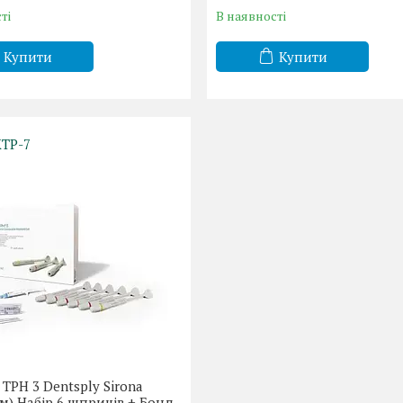
ті
В наявності
Купити
Купити
ТР-7
 TPH 3 Dentsply Sirona
м) Набір 6 шприців + Бонд