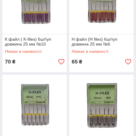
К файл ( K-files) 6шт\уп
Н файл (H files) 6шт\уп
довжина 25 мм №10
довжина 25 мм №6
Немає в наявності
Немає в наявності
70
65
₴
₴