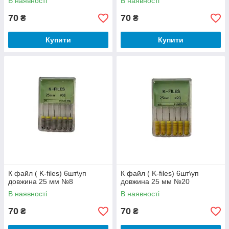
В наявності
В наявності
70
70
₴
₴
Купити
Купити
К файл ( K-files) 6шт\уп
К файл ( K-files) 6шт\уп
довжина 25 мм №8
довжина 25 мм №20
В наявності
В наявності
70
70
₴
₴