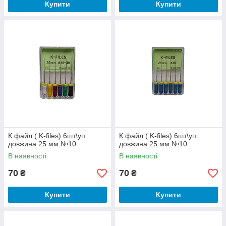
Купити
Купити
К файл ( K-files) 6шт\уп
К файл ( K-files) 6шт\уп
довжина 25 мм №10
довжина 25 мм №10
В наявності
В наявності
70
70
₴
₴
Купити
Купити