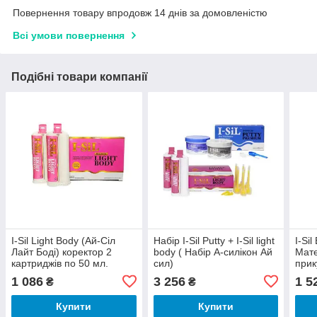
Повернення товару впродовж 14 днів за домовленістю
Всі умови повернення
Подібні товари компанії
I-Sil Light Body (Ай-Сіл
Набір I-Sil Putty + I-Sil light
I-Si
Лайт Боді) коректор 2
body ( Набір А-силікон Ай
Мате
картриджів по 50 мл.
сил)
прик
1 086
3 256
1 5
₴
₴
Купити
Купити