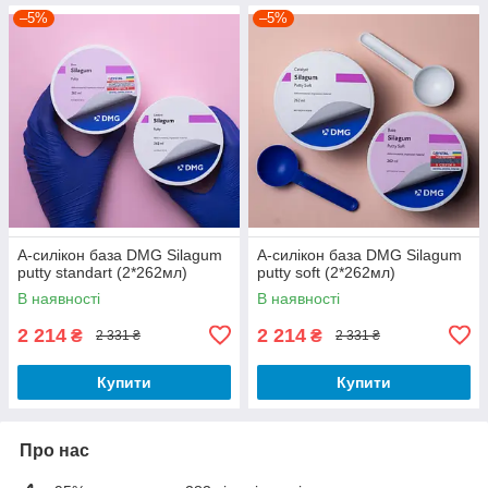
–5%
–5%
А-силікон база DMG Silagum
А-силікон база DMG Silagum
putty standart (2*262мл)
putty soft (2*262мл)
В наявності
В наявності
2 214
2 214
₴
₴
2 331 ₴
2 331 ₴
Купити
Купити
Про нас