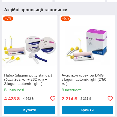
Акційні пропозиції та новинки
–5%
–5%
Набір Silagum putty standart
А-силікон коректор DMG
(база 262 мл + 262 мл) +
silagum automix light (2*50
Silagum automix light (
мл)
коректор 50 мл + 50 мл)
В наявності
В наявності
4 428
2 214
₴
₴
4 662 ₴
2 331 ₴
Купити
Купити