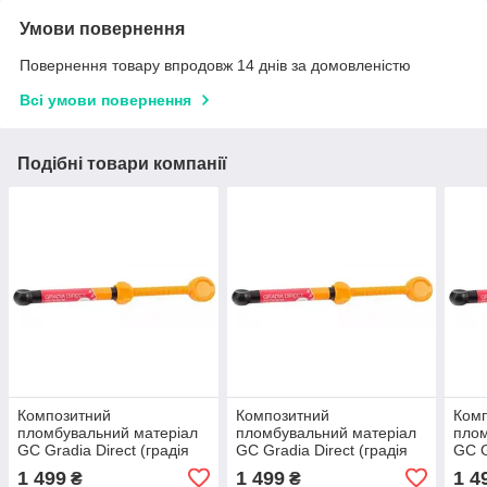
Умови повернення
Повернення товару впродовж 14 днів за домовленістю
Всі умови повернення
Подібні товари компанії
Композитний
Композитний
Ком
пломбувальний матеріал
пломбувальний матеріал
плом
GC Gradia Direct (градія
GC Gradia Direct (градія
GC G
директ) XBW шприц 4.0 г.
директ) CT шприц 4.0 г.
дире
1 499
1 499
1 4
₴
₴
REF 003363