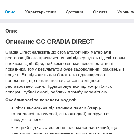
Опис
Характеристики
Доставка
Оплата
Умови п
Опис
Описание GC GRADIA DIRECT
Gradia Direct належить до стоматологічних матеріалів
реставраційного призначення, які відвершують під світловим
впливом. Цей гібридний композит має високі естетичні
показники, тому результатом буде задоволений і фахівець, і
пацієнт. Він підходить для багато- та одношарового
нанесення, що ніяк не позначається на міцності
реставрованої зони. Підлаштовується під колір і блиск
поверхні зубної емалі, роблячи пломбу непомітною.
Особливості та переваги моделі:
після висихання під впливом лампи (кварц-
галогенової, плазмової, світлодіодної) полірується
швидко та легко;
міцний під час стиснення, але малоеластичний, що
дає змогу уникнути виникнення тріщин або відколів;