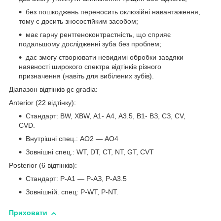
без пошкоджень переносить оклюзійні навантаження,
тому є досить зносостійким засобом;
має гарну рентгеноконтрастність, що сприяє
подальшому дослідженні зуба без проблем;
дає змогу створювати невидимі обробки завдяки
наявності широкого спектра відтінків різного
призначення (навіть для вибілених зубів).
Діапазон відтінків gc gradia:
Anterior (22 відтінку):
Стандарт: BW, XBW, А1- A4, А3.5, В1- ВЗ, СЗ, CV,
CVD.
Внутрішні спец.: АО2 — АО4
Зовнішні спец.: WT, DT, СТ, NT, GT, CVT
Posterior (6 відтінків):
Стандарт: Р-А1 — Р-АЗ, Р-А3.5
Зовнішній. спец: P-WT, P-NT.
Приховати