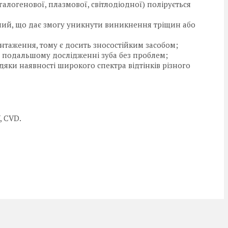
алогенової, плазмової, світлодіодної) полірується
ний, що дає змогу уникнути виникнення тріщин або
таження, тому є досить зносостійким засобом;
є подальшому дослідженні зуба без проблем;
яки наявності широкого спектра відтінків різного
, CVD.