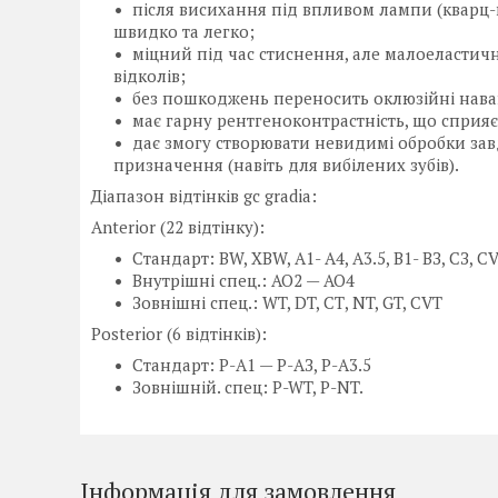
після висихання під впливом лампи (кварц-г
швидко та легко;
міцний під час стиснення, але малоеластич
відколів;
без пошкоджень переносить оклюзійні наван
має гарну рентгеноконтрастність, що сприя
дає змогу створювати невидимі обробки завд
призначення (навіть для вибілених зубів).
Діапазон відтінків gc gradia:
Anterior (22 відтінку):
Стандарт: BW, XBW, А1- A4, А3.5, В1- ВЗ, СЗ, CV
Внутрішні спец.: АО2 — АО4
Зовнішні спец.: WT, DT, СТ, NT, GT, CVT
Posterior (6 відтінків):
Стандарт: Р-А1 — Р-АЗ, Р-А3.5
Зовнішній. спец: P-WT, P-NT.
Інформація для замовлення