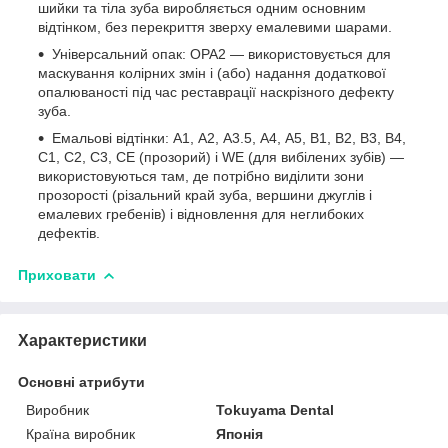
шийки та тіла зуба виробляється одним основним
відтінком, без перекриття зверху емалевими шарами.
Універсальний опак: ОРА2 — використовується для
маскування колірних змін і (або) надання додаткової
опалюваності під час реставрації наскрізного дефекту
зуба.
Емальові відтінки: А1, А2, А3.5, А4, А5, В1, В2, В3, В4,
С1, С2, С3, СЕ (прозорий) і WE (для вибілених зубів) —
використовуються там, де потрібно виділити зони
прозорості (різальний край зуба, вершини джуглів і
емалевих гребенів) і відновлення для неглибоких
дефектів.
Приховати
Характеристики
Основні атрибути
Виробник
Tokuyama Dental
Країна виробник
Японія