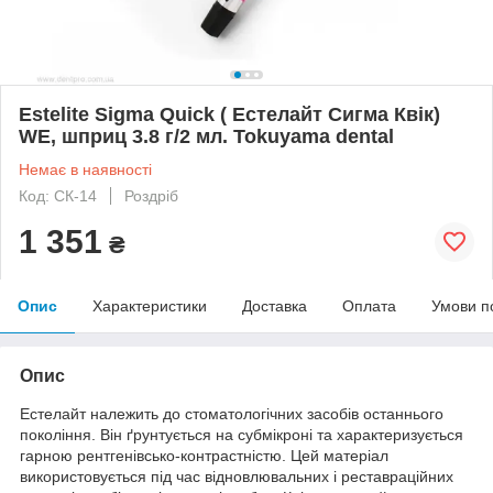
Estelite Sigma Quick ( Естелайт Сигма Квік)
WE, шприц 3.8 г/2 мл. Tokuyama dental
Немає в наявності
Код: СК-14
Роздріб
1 351
₴
Опис
Характеристики
Доставка
Оплата
Умови п
Опис
Естелайт належить до стоматологічних засобів останнього
покоління. Він ґрунтується на субмікроні та характеризується
гарною рентгенівсько-контрастністю. Цей матеріал
використовується під час відновлювальних і реставраційних