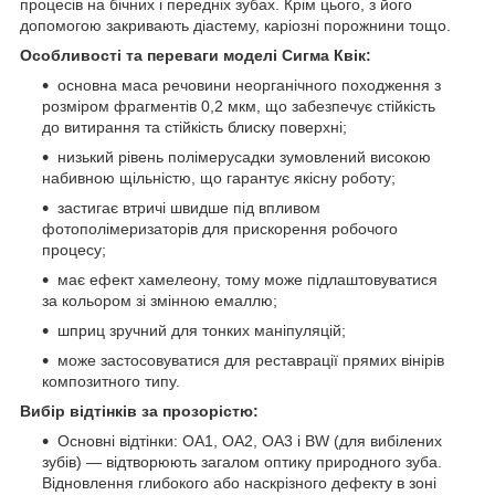
процесів на бічних і передніх зубах. Крім цього, з його
допомогою закривають діастему, каріозні порожнини тощо.
Особливості та переваги моделі Сигма Квік:
основна маса речовини неорганічного походження з
розміром фрагментів 0,2 мкм, що забезпечує стійкість
до витирання та стійкість блиску поверхні;
низький рівень полімерусадки зумовлений високою
набивною щільністю, що гарантує якісну роботу;
застигає втричі швидше під впливом
фотополімеризаторів для прискорення робочого
процесу;
має ефект хамелеону, тому може підлаштовуватися
за кольором зі змінною емаллю;
шприц зручний для тонких маніпуляцій;
може застосовуватися для реставрації прямих вінірів
композитного типу.
Вибір відтінків за прозорістю:
Основні відтінки: ОА1, ОА2, ОА3 і BW (для вибілених
зубів) — відтворюють загалом оптику природного зуба.
Відновлення глибокого або наскрізного дефекту в зоні