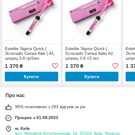
Estelite Sigma Quick (
Estelite Sigma Quick (
Este
Эстелайт Сигма Квік ) A1,
Естелайт Сигма Квік) A2,
Эсте
шприц 3.8 гр/2мл.
шприц 3.8 г/2 мл.
шпри
Tokuyama dental
Tokuyama dental
Toku
1 370
1 370
1 3
₴
₴
Купити
Купити
Про нас
95% позитивних з 283 відгуків за рік
Працює з 01.09.2023
м. Київ
вул. Михайла Котельникова, 16, 03115, Київ, Україна