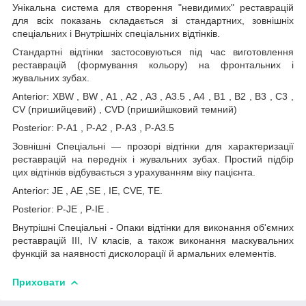
Унікальна система для створення "невидимих" реставрацій
для всіх показань складається зі стандартних, зовнішніх
спеціальних і Внутрішніх спеціальних відтінків.
Стандартні відтінки застосовуються під час виготовлення
реставрацій (формування кольору) на фронтальних і
жувальних зубах.
Anterior: XBW , BW , A1 , A2 , A3 , A3.5 , A4 , B1 , B2 , B3 , C3 ,
CV (пришийцевий) , CVD (пришийшковий темний)
Posterior: P-A1 , P-A2 , P-A3 , P-A3.5
Зовнішні Спеціальні — прозорі відтінки для характеризації
реставрацій на передніх і жувальних зубах. Простий підбір
цих відтінків відбувається з урахуванням віку пацієнта.
Anterior: JE , AE ,SE , IE, CVE, TE.
Posterior: P-JE , P-IE .
Внутрішні Спеціальні - Опаки відтінки для виконання об'ємних
реставрацій III, IV класів, а також виконання маскувальних
функцій за наявності дисколорації й армальних елементів.
Приховати