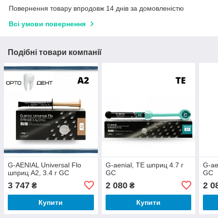
Повернення товару впродовж 14 днів за домовленістю
Всі умови повернення
Подібні товари компанії
G-AENIAL Universal Flo
G-aenial, TE шприц 4.7 г
G-ae
шприц A2, 3.4 г GC
GC
GC
3 747
2 080
2 0
₴
₴
Купити
Купити