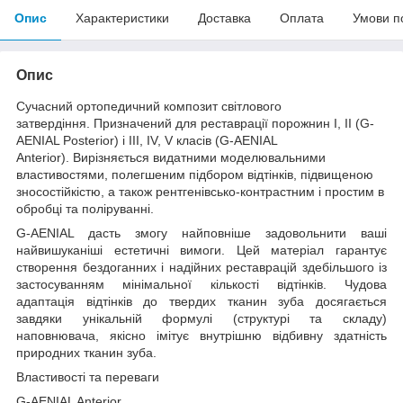
Опис
Характеристики
Доставка
Оплата
Умови п
Опис
Сучасний ортопедичний композит світлового
затвердіння. Призначений для реставрації порожнин I, II (G-
AENIAL Posterior) і III, IV, V класів (G-AENIAL
Anterior). Вирізняється видатними моделювальними
властивостями, полегшеним підбором відтінків, підвищеною
зносостійкістю, а також рентгенівсько-контрастним і простим в
обробці та поліруванні.
G-AENIAL дасть змогу найповніше задовольнити ваші
найвишуканіші естетичні вимоги. Цей матеріал гарантує
створення бездоганних і надійних реставрацій здебільшого із
застосуванням мінімальної кількості відтінків. Чудова
адаптація відтінків до твердих тканин зуба досягається
завдяки унікальній формулі (структурі та складу)
наповнювача, якісно імітує внутрішню відбивну здатність
природних тканин зуба.
Властивості та переваги
G-AENIAL Anterior