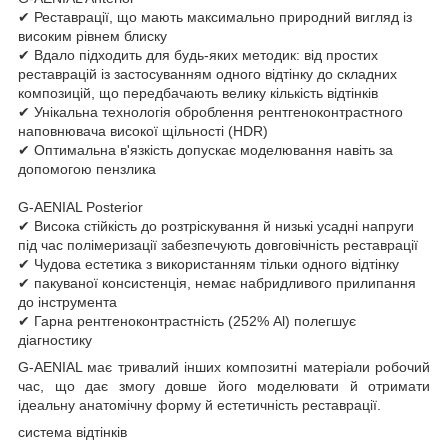
✔ Реставрації, що мають максимально природний вигляд із
високим рівнем блиску
✔ Вдало підходить для будь-яких методик: від простих
реставрацій із застосуванням одного відтінку до складних
композицій, що передбачають велику кількість відтінків
✔ Унікальна технологія оброблення рентгеноконтрастного
наповнювача високої щільності (HDR)
✔ Оптимальна в'язкість допускає моделювання навіть за
допомогою пензлика
G-AENIAL Posterior
✔ Висока стійкість до розтріскування й низькі усадні напруги
під час полімеризації забезпечують довговічність реставрації
✔ Чудова естетика з використанням тільки одного відтінку
✔ пакуваної консистенція, немає набридливого прилипання
до інструмента
✔ Гарна рентгеноконтрастність (252% Al) полегшує
діагностику
G-AENIAL має тривалий інших композитні матеріали робочий
час, що дає змогу довше його моделювати й отримати
ідеальну анатомічну форму й естетичність реставрації.
система відтінків