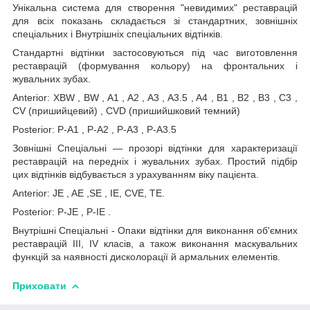
Унікальна система для створення "невидимих" реставрацій
для всіх показань складається зі стандартних, зовнішніх
спеціальних і Внутрішніх спеціальних відтінків.
Стандартні відтінки застосовуються під час виготовлення
реставрацій (формування кольору) на фронтальних і
жувальних зубах.
Anterior: XBW , BW , A1 , A2 , A3 , A3.5 , A4 , B1 , B2 , B3 , C3 ,
CV (пришийцевий) , CVD (пришийшковий темний)
Posterior: P-A1 , P-A2 , P-A3 , P-A3.5
Зовнішні Спеціальні — прозорі відтінки для характеризації
реставрацій на передніх і жувальних зубах. Простий підбір
цих відтінків відбувається з урахуванням віку пацієнта.
Anterior: JE , AE ,SE , IE, CVE, TE.
Posterior: P-JE , P-IE .
Внутрішні Спеціальні - Опаки відтінки для виконання об'ємних
реставрацій III, IV класів, а також виконання маскувальних
функцій за наявності дисколорації й армальних елементів.
Приховати