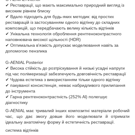
✔ Реставрації, що мають максимально природний вигляд із
високим рівнем блиску
✔ Вдало підходить для будь-яких методик: від простих
реставрацій із застосуванням одного відтінку до складних
композицій, що передбачають велику кількість відтінків
✔ Унікальна технологія оброблення рентгеноконтрастного
наповнювача високої щільності (HDR)
✔ Оптимальна в'язкість допускає моделювання навіть за
допомогою пензлика
G-AENIAL Posterior
✔ Висока стійкість до розтріскування й низькі усадні напруги
під час полімеризації забезпечують довговічність реставрації
✔ Чудова естетика з використанням тільки одного відтінку
✔ пакуваної консистенція, немає набридливого прилипання
до інструмента
✔ Гарна рентгеноконтрастність (252% Al) полегшує
діагностику
G-AENIAL має тривалий інших композитні матеріали робочий
час, що дає змогу довше його моделювати й отримати
ідеальну анатомічну форму й естетичність реставрації.
система відтінків