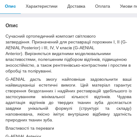
Опис
Характеристики
Доставка
Оплата
Умови п
Опис
Сучасний ортопедичний композит світлового
затвердіння. Призначений для реставрації порожнин I, II (G-
AENIAL Posterior) і III, IV, V класів (G-AENIAL
Anterior). Вирізняється видатними моделювальними
властивостями, полегшеним підбором відтінків, підвищеною
зносостійкістю, а також рентгенівсько-контрастним і простим в
обробці та поліруванні.
G-AENIAL дасть змогу найповніше задовольнити ваші
найвишуканіші естетичні вимоги. Цей матеріал гарантує
створення бездоганних і надійних реставрацій здебільшого із
застосуванням мінімальної кількості відтінків. Чудова
адаптація відтінків до твердих тканин зуба досягається
завдяки унікальній формулі (структурі та складу)
наповнювача, якісно імітує внутрішню відбивну здатність
природних тканин зуба.
Властивості та переваги
G-AENIAL Anterior