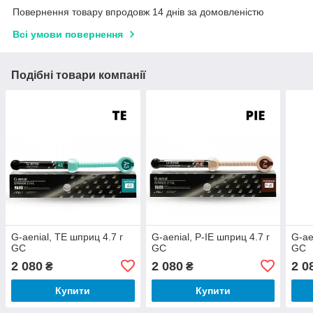
Повернення товару впродовж 14 днів за домовленістю
Всі умови повернення
Подібні товари компанії
G-aenial, TE шприц 4.7 г
G-aenial, P-IE шприц 4.7 г
G-ae
GC
GC
GC
2 080
2 080
2 0
₴
₴
Купити
Купити