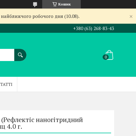
Кошик
 найближчого робочого дня (10.08).
+380 (63) 268-83-43
СТАТТІ
4 (Рефлектіс наногітридний
ц 4.0 г.