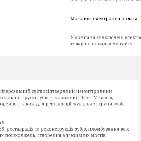
У компанії підключені електр
товар не покидаючи сайту.
ніверсальний світловідтвердний наногітридний
тальної групи зубів — порожнин III та IV класів,
енів, а також для реставрації жувальної групи зубів —
YS
 реставрація та реконструкція зубів, пломбування всіх
их пошкоджень, створення адгезивних мостів.