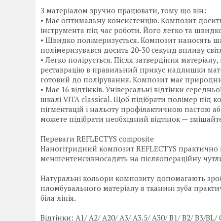
З матеріалом зручно працювати, тому що він:
• Має оптимальну консистенцію. Композит досить 
інструмента під час роботи. Його легко та швид
• Швидко полімеризується. Композит наносять ш
полімеризувався досить 20-30 секунд впливу світл
• Легко полірується. Після затвердіння матеріал
реставрацію в правильний прикус надлишки матер
готовий до полірування. Композит має природний
• Має 16 відтінків. Універсальні відтінки середн
шкалі VITA classical. Щоб підібрати полімер під 
пігментацій і нальоту профілактичною пастою а
можете підібрати необхідний відтінок — змішайте
Переваги REFLECTYS composite
Наногітридний композит REFLECTYS практично не 
меншентенсивносадять на післяопераційну чутли
Натуральні кольори композиту допомагають зро
пломбувального матеріалу в тканині зуба практич
біла лінія.
Відтінки: A1/ А2/ А20/ А3/ А3.5/ А30/ В1/ В2/ В3/BL/ С