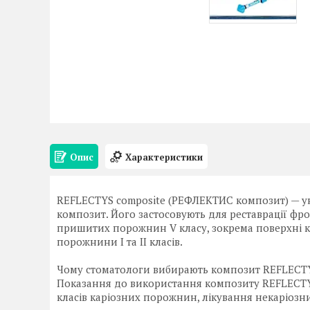
Опис
Характеристики
REFLECTYS composite (РЕФЛЕКТИС композит) — у
композит. Його застосовують для реставрації фрон
пришитих порожнин V класу, зокрема поверхні кор
порожнини I та II класів.
Чому стоматологи вибирають композит REFLECT
Показання до використання композиту REFLECTYS:
класів каріозних порожнин, лікування некаріозн