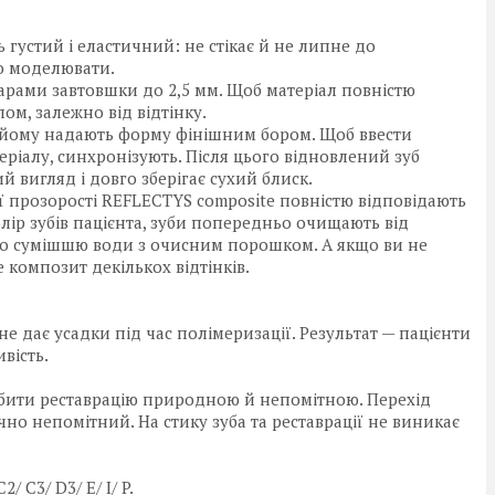
густий і еластичний: не стікає й не липне до
ко моделювати.
арами завтовшки до 2,5 мм. Щоб матеріал повністю
ом, залежно від відтінку.
у, йому надають форму фінішним бором. Щоб ввести
іалу, синхронізують. Після цього відновлений зуб
 вигляд і довго зберігає сухий блиск.
ьої прозорості REFLECTYS composite повністю відповідають
колір зубів пацієнта, зуби попередньо очищають від
бо сумішшю води з очисним порошком. А якщо ви не
 композит декількох відтінків.
дає усадки під час полімеризації. Результат — пацієнти
вість.
бити реставрацію природною й непомітною. Перехід
но непомітний. На стику зуба та реставрації не виникає
2/ С3/ D3/ E/ І/ P.