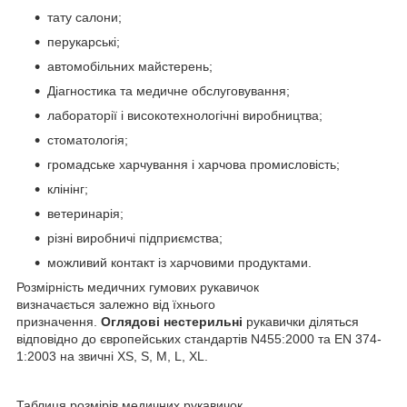
тату салони;
перукарські;
автомобільних майстерень;
Діагностика та медичне обслуговування;
лабораторії і високотехнологічні виробництва;
стоматологія;
громадське харчування і харчова промисловість;
клінінг;
ветеринарія;
різні виробничі підприємства;
можливий контакт із харчовими продуктами.
Розмірність медичних гумових рукавичок
визначається залежно від їхнього
призначення.
Оглядові
нестерильні
рукавички діляться
відповідно до європейських стандартів N455:2000 та EN 374-
1:2003 на звичні XS, S, M, L, XL.
Таблиця розмірів медичних рукавичок