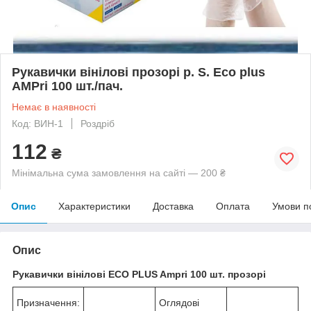
Рукавички вінілові прозорі р. S. Eco plus
AMPri 100 шт./пач.
Немає в наявності
Код: ВИН-1
Роздріб
112
₴
Мінімальна сума замовлення на сайті — 200 ₴
Опис
Характеристики
Доставка
Оплата
Умови п
Опис
Рукавички вінілові ECO PLUS Ampri 100 шт. прозорі
Призначення:
Оглядові