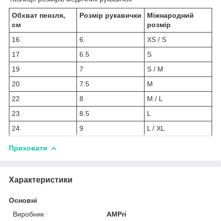
Обхват пензля,
Розмір рукавички
Міжнародний
см
розмір
16
6
XS / S
17
6.5
S
19
7
S / M
20
7.5
M
22
8
M / L
23
8.5
L
24
9
L / XL
Приховати
Характеристики
Основні
Виробник
AMPri