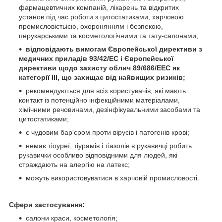
фармацевтичних компаній, лікарень та відкритих
установ під час роботи з цитостатиками, харчовою
промисловістьією, охоронянням і безпекою,
перукарськими та косметологічними та тату-салонами;
відповідають вимогам Європейської директиви з
медичних приладів 93/42/EC і Європейської
директиви щодо захисту облич 89/686/EEC як
категорії III, що захищає від найвищих ризиків;
рекомендуються для всіх користувачів, які мають
контакт із потенційно інфекційними матеріалами,
хімічними речовинами, дезінфікувальними засобами та
цитостатиками;
є чудовим бар'єром проти вірусів і патогенів крові;
немає тіоуреї, тіурамів і тіазолів в рукавичці робить
рукавички особливо відповідними для людей, які
страждають на алергію на латекс;
можуть використовуватися в харчовій промисловості.
Сфери застосування:
салони краси, косметологія;