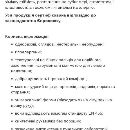
хімічну стійкість, розтягнення на субномері, антистатичні
властивості, а також хімічні аналізи на алергію.
Уся продукція сертифікована відповідно до
законодавства Євросоюзу.
Корисна інформація:
одноразові, оглядові, нестерильні, неопудрені;
гіпоалергенні;
текстуровані на кінцях пальців для надійного
захоплення інструмента и манжетою для легкого
надягання;
добра чутливість і тривалий комфорт;
мають чудовий опір до проколів, надривів, порізів та
стирання;
універсальної форми (підходять як на ліву, так і на
праву руку);
вони відповідають вимогам стандарту EN 455;
синтетичні рукавички без порошку;
зазначене використання рукавичок: лабораторій,