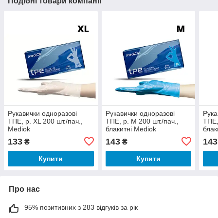
Подібні товари компанії
Рукавички одноразові
Рукавички одноразові
Рука
ТПЕ, р. XL 200 шт./пач.,
ТПЕ, р. М 200 шт./пач.,
ТПЕ,
Mediok
блакитні Mediok
блак
133
143
143
₴
₴
Купити
Купити
Про нас
95% позитивних з 283 відгуків за рік