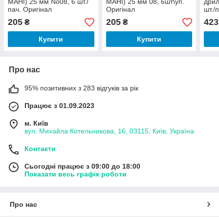
МАНІ) 25 мм No08, 6 шт./
МАНІ) 25 мм 08, 6шт\уп.
дрил
пач. Оригінал
Оригінал
шт./
205
205
423
₴
₴
Купити
Купити
Про нас
95% позитивних з 283 відгуків за рік
Працює з 01.09.2023
м. Київ
вул. Михайла Котельникова, 16, 03115, Київ, Україна
Контакти
Сьогодні працює з 09:00 до 18:00
Показати весь графік роботи
Про нас