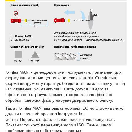
K-Files MANI - це ендодонтичні інструменти, призначені для
формування та очищення кореневих каналів. Спеціальна
форма інструменту гарантує бездоганні тактильні відчуття під
час лікування. Усі маніпуляції виконуються швидко та
ефективно, т.к. ріжуча кромка - гостра, а після фінішної
обробки поверхня файлу набуває дзеркального блиску.
Так як K-Files MANI відповідає нормам ISO його можна легко
додати в наявний арсенал інструментів.
ментів. Перевагою файлів є їхня високоточна конусність.
Показник точності перевищує норми ISO. Таким чином
проблеми під час роботи виключаються.