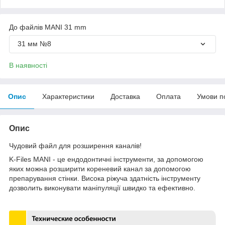
До файлів MANI 31 mm
31 мм №8
В наявності
Опис
Характеристики
Доставка
Оплата
Умови п
Опис
Чудовий файл для розширення каналів!
K-Files MANI - це ендодонтичні інструменти, за допомогою
яких можна розширити кореневий канал за допомогою
препарування стінки. Висока ріжуча здатність інструменту
дозволить виконувати маніпуляції швидко та ефективно.