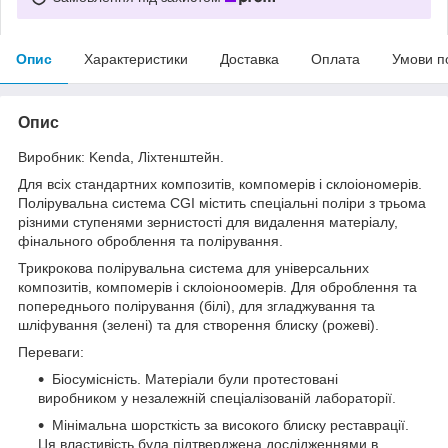
Опис
Характеристики
Доставка
Оплата
Умови п
Опис
Виробник: Kenda, Ліхтенштейн.
Для всіх стандартних композитів, компомерів і склоіономерів.
Полірувальна система CGI містить спеціальні поліри з трьома
різними ступенями зернистості для видалення матеріалу,
фінального оброблення та полірування.
Трикрокова полірувальна система для універсальних
композитів, компомерів і склоіоноомерів. Для оброблення та
попереднього полірування (білі), для згладжування та
шліфування (зелені) та для створення блиску (рожеві).
Переваги:
Біосумісність. Матеріали були протестовані
виробником у незалежній спеціалізованій лабораторії.
Мінімальна шорсткість за високого блиску реставрації.
Ця властивість була підтверджена дослідженнями в