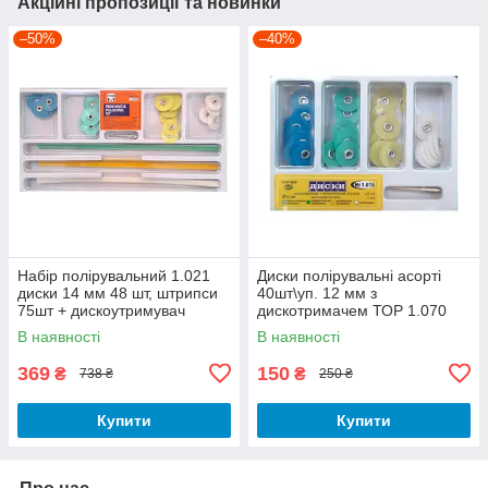
Акційні пропозиції та новинки
–50%
–40%
Набір полірувальний 1.021
Диски полірувальні асорті
диски 14 мм 48 шт, штрипси
40шт\уп. 12 мм з
75шт + дискоутримувач
дискотримачем ТОР 1.070
В наявності
В наявності
369
150
₴
₴
738 ₴
250 ₴
Купити
Купити