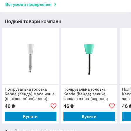
Всі умови повернення
Подібні товари компанії
Полірувальна головка
Полірувальна головка
Полі
Kenda (Кенда) мала чаша
Kenda (Кенда) велика
Kend
(фінішне оброблення)
чаша, зелена (середня
чаша
абразивність)
абра
46
46
46
₴
₴
Купити
Купити