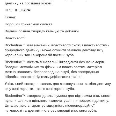
дентину на постійній основі.
ПРО ПРЕПАРАТ
Склад:
Порошок трикальцій силікат
Водний розчин хлориду кальцію та добавки
Властивості:
Biodentine™ має механічні властивості схожі з властивостями
природного дентину і може служити заміною дентину як у
коронарній так і в кореневій частині зуба.
Biodentine™ містить мінеральні інгредієнти без мономерів.
Завдяки механічним та фізичним властивостям матеріал
можна наносити безпосередньо в зуб, без попередньої
обробки поверхні від кальцифікованих тканин.
Унікальний спектр показань для застосування: заміна дентину
як у зоні коронки, так і в зоні кореня зуба.
Biodentine™ створює ідеальні умови для підтримки вітальності
пульпи шляхом щільного «запечатування» поверхні дентину.
Ця властивість гарантує відсутність післяопераційної
чутливості та довговічність реставрації вітальних зубів.