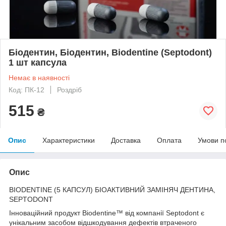
Біодентин, Біодентин, Biodentine (Septodont)
1 шт капсула
Немає в наявності
Код: ПК-12
Роздріб
515
₴
Опис
Характеристики
Доставка
Оплата
Умови п
Опис
BIODENTINE (5 КАПСУЛ) БІОАКТИВНИЙ ЗАМІНЯЧ ДЕНТИНА,
SEPTODONT
Інноваційний продукт Biodentine™ від компанії Septodont є
унікальним засобом відшкодування дефектів втраченого