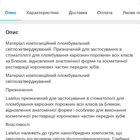
Опис
Характеристики
Доставка
Оплата
Умови п
Опис
Матеріал композиційний пломбувальний
світлозатверджуваний. Призначений для застосування в
стоматології для пломбування каріозних порожнин всіх класів
за Блеком, відновлення анатомічної форми та косметичної
реставрації коронкових частин передніх зубів.
Матеріал композиційний пломбувальний
світлозатверджуваний
Призначення
Latelux призначений для застосування в стоматології для
пломбування каріозних порожнин всіх класів за Блеком,
відновлення анатомічної форми і особливо для виконання
косметичної реставрації коронкових частин передніх зубів.
Властивості
Latelux належить до групи наногібридних композитів, що
твердіють під впливом світла фотополімеризатора. Глибина