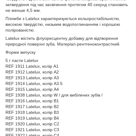
затвердіння під час засвічення протягом 40 секунд становить
не менше 4,5 мм.
Пломби з Latelux характеризуються кольоростабільністю,
високою твердістю, низьким водопоглинанням і хорошою
полірованістю.
Latelux містить флуоресцентну добавку для відтворення
природної поверхні зуба. Матеріал рентгеноконтрастний.
Форми випуску
5 г пасти Latelux
REF 1911 Latelux, колір А1
REF 1912 Latelux, колір А2
REF 1913 Latelux, колір А3
REF 1914 Latelux, колір А3.5
REF 1915 Latelux, колір А4
REF 1938 Latelux, колір W / для вибілених зубів /
REF 1916 Latelux, колір В1
REF 1917 Latelux, колір В2
REF 1918 Latelux, колір В3
REF 1919 Latelux, колір В4
REF 1920 Latelux, колір С2
REF 1921 Latelux, колір С3
REF 1922 Latelux, колір С4