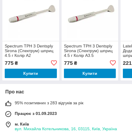
Spectrum TPH 3 Dentsply
Spectrum TPH 3 Dentsply
Late
Sirona (Спектрум) шприц
Sirona (Спектрум) шприц
Дода
4.5 г Колір А2
4.5 г Колір А3.5
шпри
775
775
221
₴
₴
Купити
Купити
Про нас
95% позитивних з 283 відгуків за рік
Працює з 01.09.2023
м. Київ
вул. Михайла Котельникова, 16, 03115, Київ, Україна