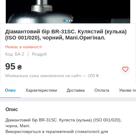
Діамантовий бір BR-31SC. Кулястий (кулька)
(ISO 001/020), чорний, Mani.Оригінал.
Немає в наявності
Код: БА-2
Роздріб
95
₴
Мінімальна сума замовлення на сайті — 200 ₴
Опис
Характеристики
Доставка
Оплата
Умови п
Опис
Діамантовий бір BR-31SC. Куляста (кулька) (ISO 001/020),
чорна, Mani.
Використовується в терапевтичній стоматології для