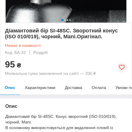
Діамантовий бір SI-48SC. Зворотний конус
(ISO 010/019), чорний, Mani.Оригінал.
Немає в наявності
Код: БА-32
Роздріб
95
₴
Мінімальна сума замовлення на сайті — 200 ₴
Опис
Характеристики
Доставка
Оплата
Умови п
Опис
Діамантовий бір SI-48SC. Конус зворотний (ISO 010/019),
чорний, Mani.
В основному використовується для видалення пломб із