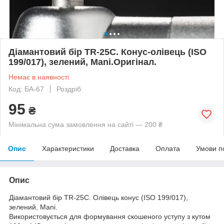
Діамантовий бір TR-25C. Конус-олівець (ISO
199/017), зелений, Mani.Оригінал.
Немає в наявності
Код: БА-67
Роздріб
95
₴
Мінімальна сума замовлення на сайті — 200 ₴
Опис
Характеристики
Доставка
Оплата
Умови п
Опис
Діамантовий бір TR-25C. Олівець конус (ISO 199/017),
зелений, Mani.
Використовується для формування скошеного уступу з кутом