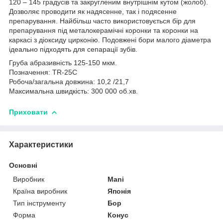
120 – 145 градусів та закругленим внутрішнім кутом (жолоб).
Дозволяє проводити як надясенне, так і подясенне
препарування. Найбільш часто використовується бір для
препарування під металокерамічні коронки та коронки на
каркасі з діоксиду цирконію. Подовжені бори малого діаметра
ідеально підходять для сепарації зубів.
Груба абразивність 125-150 мкм.
Позначення: TR-25C
Робоча/загальна довжина: 10,2 /21,7
Максимальна швидкість: 300 000 об.хв.
Приховати
Характеристики
Основні
Виробник
Mani
Країна виробник
Японія
Тип інструменту
Бор
Форма
Конус