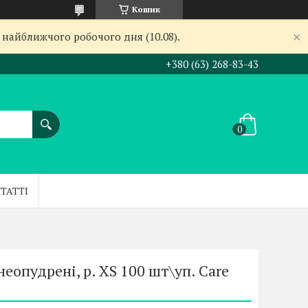
Кошик
 найближчого робочого дня (10.08).
+380 (63) 268-83-43
СТАТТІ
еопудрені, р. XS 100 шт\уп. Care