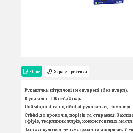
Опис
Характеристики
Рукавички нітрилові неопудрені (без пудри).
В упаковці 100 шт\50 пар.
Найміцніші та надійніші рукавички, гіпоалерге
Стійкі до проколів, порізів та стирання. Захищ
ефірів, тваринних жирів, консистентних масти
Застосовуються медсестрами та лікарями. У 