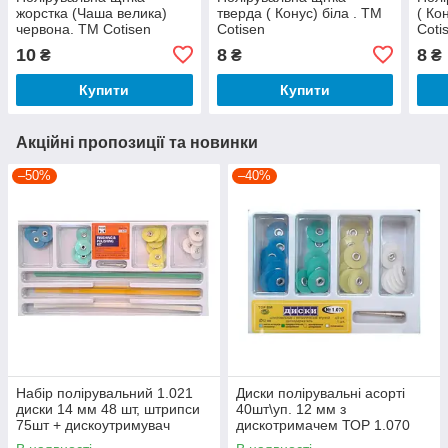
жорстка (Чаша велика)
тверда ( Конус) біла . ТМ
( Ко
червона. ТМ Cotisen
Cotisen
Coti
10
8
8
₴
₴
₴
Купити
Купити
Акційні пропозиції та новинки
–50%
–40%
Набір полірувальний 1.021
Диски полірувальні асорті
диски 14 мм 48 шт, штрипси
40шт\уп. 12 мм з
75шт + дискоутримувач
дискотримачем ТОР 1.070