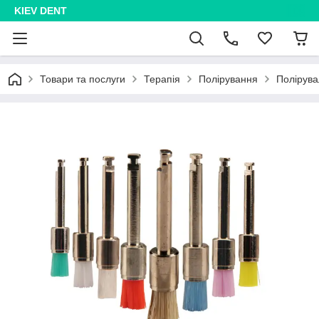
KIEV DENT
Товари та послуги
Терапія
Полірування
Полірува