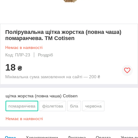
Полірувальна щітка жорстка (повна чаша)
помаранчева. ТМ Cotisen
Немає в наявності
Код: ПЛР-23
Роздріб
18
₴
Мінімальна сума замовлення на сайті — 200 ₴
щітка жорстка (повна чаша) Cotisen
помаранчева
фіолетова
біла
червона
Немає в наявності
Опис
Характеристики
Доставка
Оплата
Умови п