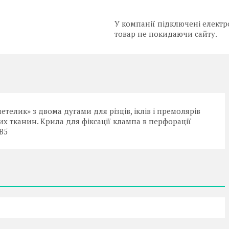
У компанії підключені електр
товар не покидаючи сайту.
елик» з двома дугами для різців, іклів і премолярів
их тканин. Крила для фіксації клампа в перфорації
 B5