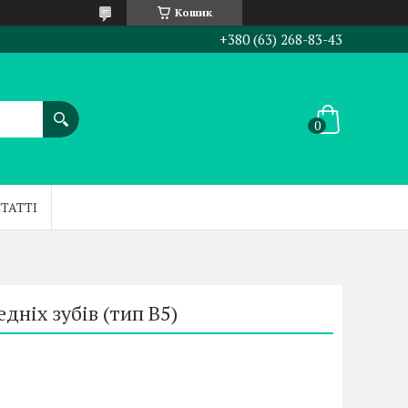
Кошик
+380 (63) 268-83-43
СТАТТІ
дніх зубів (тип В5)