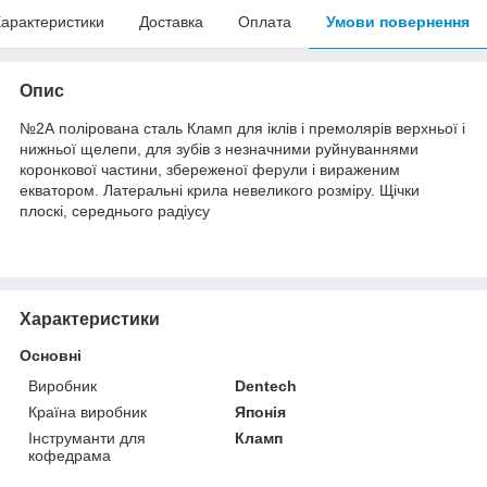
арактеристики
Доставка
Оплата
Умови повернення
Опис
№2А полірована сталь Кламп для іклів і премолярів верхньої і
нижньої щелепи, для зубів з незначними руйнуваннями
коронкової частини, збереженої ферули і вираженим
екватором. Латеральні крила невеликого розміру. Щічки
плоскі, середнього радіусу
Характеристики
Основні
Виробник
Dentech
Країна виробник
Японія
Інструманти для
Кламп
кофедрама