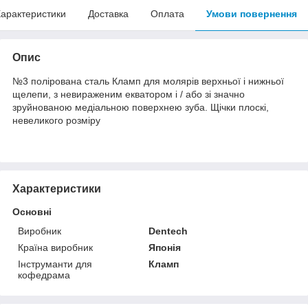
арактеристики
Доставка
Оплата
Умови повернення
Опис
№3 полірована сталь Кламп для молярів верхньої і нижньої
щелепи, з невираженим екватором і / або зі значно
зруйнованою медіальною поверхнею зуба. Щічки плоскі,
невеликого розміру
Характеристики
Основні
Виробник
Dentech
Країна виробник
Японія
Інструманти для
Кламп
кофедрама