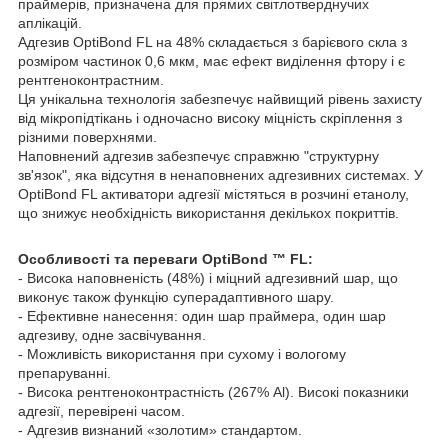
праймерів, призначена для прямих світлотверднучих
аплікацій.
Адгезив OptiBond FL на 48% складається з барієвого скла з
розміром частинок 0,6 мкм, має ефект виділення фтору і є
рентгеноконтрастним.
Ця унікальна технологія забезпечує найвищий рівень захисту
від мікропідтікань і одночасно високу міцність скріплення з
різними поверхнями.
Наповнений адгезив забезпечує справжню "структурну
зв'язок", яка відсутня в ненаповнених адгезивних системах. У
OptiBond FL активатори адгезії містяться в розчині етанолу,
що знижує необхідність використання декількох покриттів.
Особливості та переваги OptiBond ™ FL:
- Висока наповненість (48%) і міцний адгезивний шар, що
виконує також функцію суперадаптивного шару.
- Ефективне нанесення: один шар праймера, один шар
адгезиву, одне засвічування.
- Можливість використання при сухому і вологому
препаруванні.
- Висока рентгеноконтрастність (267% Al). Високі показники
адгезії, перевірені часом.
- Адгезив визнаний «золотим» стандартом.