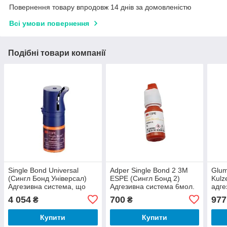
Повернення товару впродовж 14 днів за домовленістю
Всі умови повернення
Подібні товари компанії
Single Bond Universal
Adper Single Bond 2 3М
Glum
(Сингл Бонд Універсал)
ESPE (Сингл Бонд 2)
Kulz
Адгезивна система, що
Адгезивна система 6мол.
адге
самопротравлює, 5мл
Азія
4 054
700
977
₴
₴
Купити
Купити