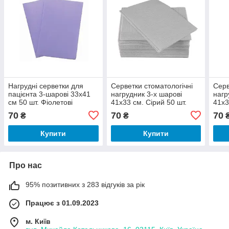
Нагрудні серветки для
Серветки стоматологічні
Серв
пацієнта 3-шарові 33х41
нагрудник 3-х шарові
нагр
см 50 шт. Фіолетові
41х33 см. Сірий 50 шт.
41х3
шт.
70
70
70
₴
₴
Купити
Купити
Про нас
95% позитивних з 283 відгуків за рік
Працює з 01.09.2023
м. Київ