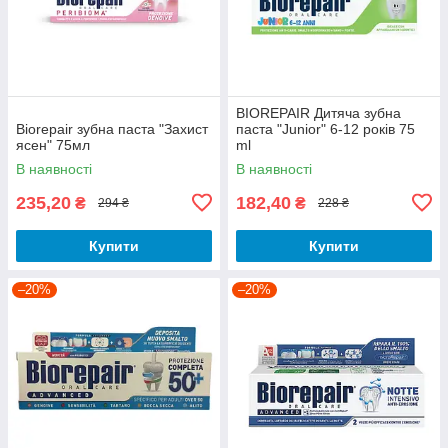
BIOREPAIR Дитяча зубна
Biorepair зубна паста "Захист
паста "Junior" 6-12 років 75
ясен" 75мл
ml
В наявності
В наявності
235,20
182,40
₴
₴
294 ₴
228 ₴
Купити
Купити
–20%
–20%