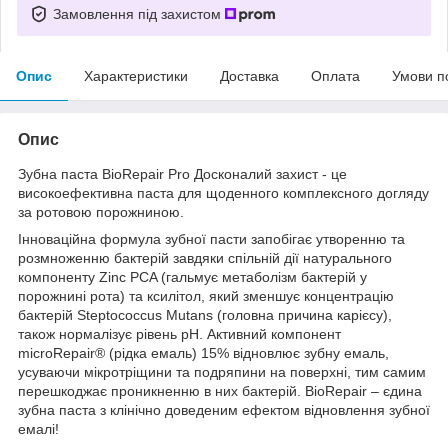
Замовлення під захистом
Опис
Характеристики
Доставка
Оплата
Умови п
Опис
Зубна паста BioRepair Pro Досконалий захист - це
високоефективна паста для щоденного комплексного догляду
за ротовою порожниною.
Інноваційна формула зубної пасти запобігає утворенню та
розмноженню бактерій завдяки спільній дії натурального
компоненту Zinc PCA (гальмує метаболізм бактерій у
порожнині рота) та ксилітол, який зменшує концентрацію
бактерій Steptococcus Mutans (головна причина карієсу),
також нормалізує рівень рН. Активний компонент
microRepair® (рідка емаль) 15% відновлює зубну емаль,
усуваючи мікротріщини та подряпини на поверхні, тим самим
перешкоджає проникненню в них бактерій. BioRepair – єдина
зубна паста з клінічно доведеним ефектом відновлення зубної
емалі!