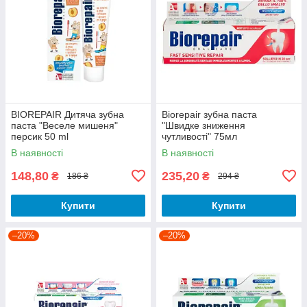
BIOREPAIR Дитяча зубна
Biorepair зубна паста
паста "Веселе мишеня"
"Швидке зниження
персик 50 ml
чутливості" 75мл
В наявності
В наявності
148,80
235,20
₴
₴
186 ₴
294 ₴
Купити
Купити
–20%
–20%