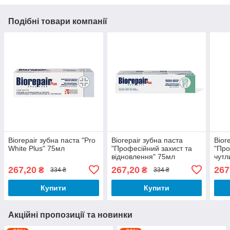
Подібні товари компанії
Biorepair зубна паста "Pro
Biorepair зубна паста
Bior
White Plus" 75мл
"Професійний захист та
"Про
відновлення" 75мл
чутл
267,20
267,20
267
₴
₴
334 ₴
334 ₴
Купити
Купити
Акційні пропозиції та новинки