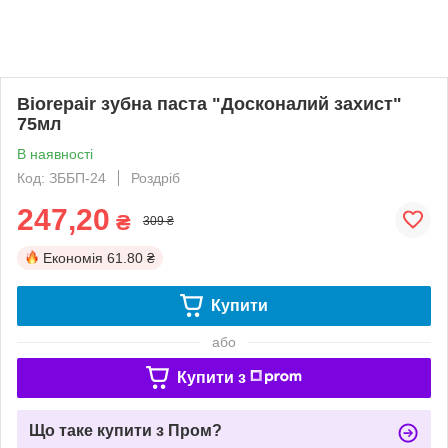
Biorepair зубна паста "Досконалий захист"
75мл
В наявності
Код: ЗББП-24
Роздріб
247,20
₴
309 ₴
Економія
61.80 ₴
Купити
або
Купити з
Що таке купити з Пром?