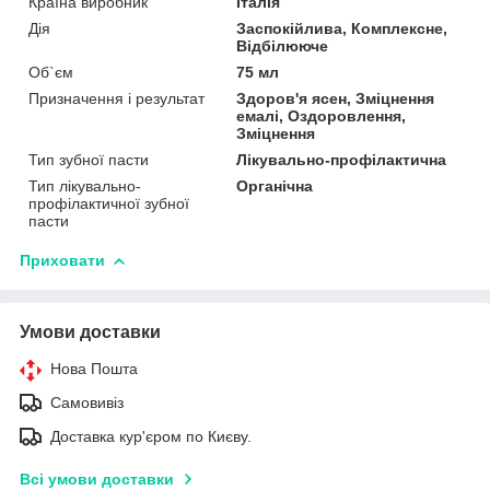
Країна виробник
Італія
Дія
Заспокійлива, Комплексне,
Відбілююче
Об`єм
75 мл
Призначення і результат
Здоров'я ясен, Зміцнення
емалі, Оздоровлення,
Зміцнення
Тип зубної пасти
Лікувально-профілактична
Тип лікувально-
Органічна
профілактичної зубної
пасти
Приховати
Умови доставки
Нова Пошта
Самовивіз
Доставка кур'єром по Києву.
Всі умови доставки