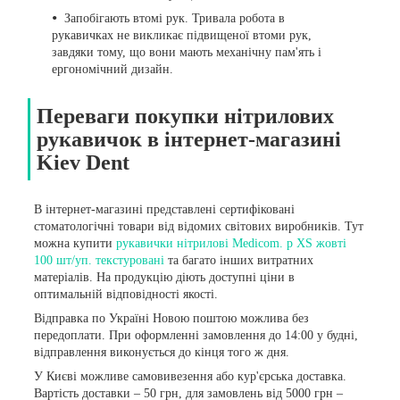
Запобігають втомі рук. Тривала робота в
рукавичках не викликає підвищеної втоми рук,
завдяки тому, що вони мають механічну пам'ять і
ергономічний дизайн.
Переваги покупки нітрилових
рукавичок в інтернет-магазині
Kiev Dent
В інтернет-магазині представлені сертифіковані
стоматологічні товари від відомих світових виробників. Тут
можна купити
рукавички нітрилові Medicom. р XS жовті
100 шт/уп. текстуровані
та багато інших витратних
матеріалів. На продукцію діють доступні ціни в
оптимальній відповідності якості.
Відправка по Україні Новою поштою можлива без
передоплати. При оформленні замовлення до 14:00 у будні,
відправлення виконується до кінця того ж дня.
У Києві можливе самовивезення або кур'єрська доставка.
Вартість доставки – 50 грн, для замовлень від 5000 грн –