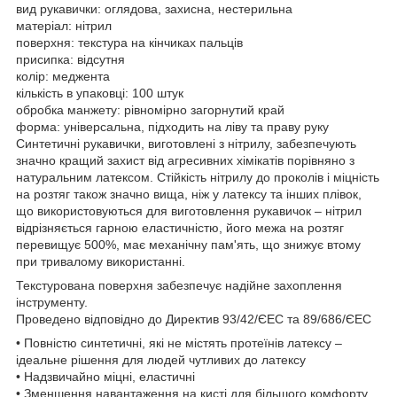
вид рукавички: оглядова, захисна, нестерильна
матеріал: нітрил
поверхня: текстура на кінчиках пальців
присипка: відсутня
колір: меджента
кількість в упаковці: 100 штук
обробка манжету: рівномірно загорнутий край
форма: універсальна, підходить на ліву та праву руку
Синтетичні рукавички, виготовлені з нітрилу, забезпечують
значно кращий захист від агресивних хімікатів порівняно з
натуральним латексом. Стійкість нітрилу до проколів і міцність
на розтяг також значно вища, ніж у латексу та інших плівок,
що використовуються для виготовлення рукавичок – нітрил
відрізняється гарною еластичністю, його межа на розтяг
перевищує 500%, має механічну пам'ять, що знижує втому
при тривалому використанні.
Текстурована поверхня забезпечує надійне захоплення
інструменту.
Проведено відповідно до Директив 93/42/ЄЕС та 89/686/ЄЕС
• Повністю синтетичні, які не містять протеїнів латексу –
ідеальне рішення для людей чутливих до латексу
• Надзвичайно міцні, еластичні
• Зменшення навантаження на кисті для більшого комфорту,