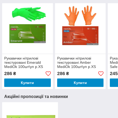
Рукавички нітрилові
Рукавички нітрилові
Рука
текстуровані Emerald
текстуровані Amber
Medi
MediOk 100шт\уп р.XS
MediOk 100шт\уп р.XS
Safe
шт\у
286
286
245
₴
₴
Купити
Купити
Акційні пропозиції та новинки