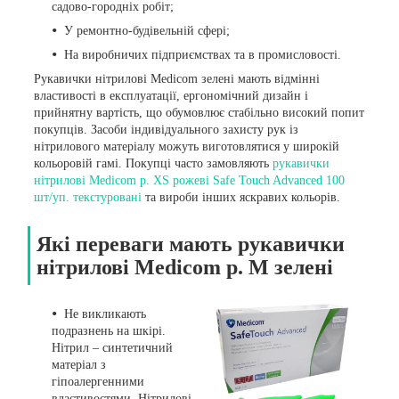
садово-городніх робіт;
У ремонтно-будівельній сфері;
На виробничих підприємствах та в промисловості.
Рукавички нітрилові Medicom зелені мають відмінні
властивості в експлуатації, ергономічний дизайн і
прийнятну вартість, що обумовлює стабільно високий попит
покупців. Засоби індивідуального захисту рук із
нітрилового матеріалу можуть виготовлятися у широкій
кольоровій гамі. Покупці часто замовляють
рукавички
нітрилові Medicom р. XS рожеві Safe Touch Advanced 100
шт/уп. текстуровані
та вироби інших яскравих кольорів.
Які переваги мають рукавички
нітрилові Medicom р. М зелені
Не викликають
подразнень на шкірі.
Нітрил – синтетичний
матеріал з
гіпоалергенними
властивостями. Нітрилові