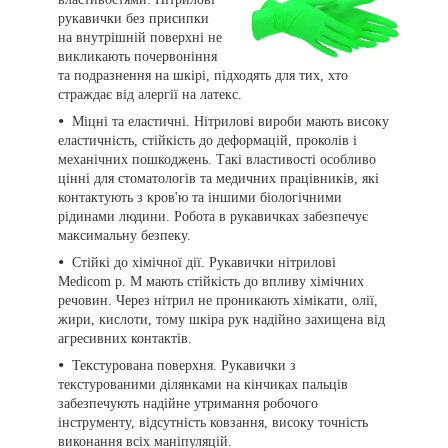
рукавички без присипки
на внутрішній поверхні не
викликають почервоніння
та подразнення на шкірі, підходять для тих, хто
страждає від алергії на латекс.
Міцні та еластичні. Нітрилові вироби мають високу
еластичність, стійкість до деформацій, проколів і
механічних пошкоджень. Такі властивості особливо
цінні для стоматологів та медичних працівників, які
контактують з кров'ю та іншими біологічними
рідинами людини. Робота в рукавичках забезпечує
максимальну безпеку.
Стійкі до хімічної дії. Рукавички нітрилові
Medicom р. М мають стійкість до впливу хімічних
речовин. Через нітрил не проникають хімікати, олії,
жири, кислоти, тому шкіра рук надійно захищена від
агресивних контактів.
Текстурована поверхня. Рукавички з
текстурованими ділянками на кінчиках пальців
забезпечують надійне утримання робочого
інструменту, відсутність ковзання, високу точність
виконання всіх маніпуляцій.