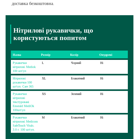
доставка безкоштовна.
Нітрилові рукавички, що
користуються попитом
Назва
Розмір
Колір
Опудрені
Рукавички
L
Чорний
Ні
нітрилові Mediok
100 шт/уп
Нітрилові
XL
Блакитний
Ні
рукавички 100
шт\уп. Care 365
Рукавички
XS
Зелений
Ні
нітрилові
текстуровані
Emerald MediOk
100шт\уп
Рукавички
М
Блакитний
Ні
нітрилові Medicom
SafeTouch Vitals.
3.0 г. 100 шт\уп.