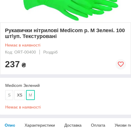
Рукавички нітрилові Medicom р. М Зелені. 100
шт\уп. Текстуровані
Немає в наявності
Код: ORT-00400
Роздріб
237
₴
Medicom Зелений
S
XS
M
Немає в наявності
Опис
Характеристики
Доставка
Оплата
Умови п