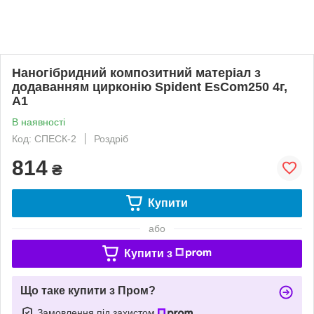
Наногібридний композитний матеріал з
додаванням цирконію Spident EsCom250 4г,
A1
В наявності
Код: СПЕСК-2
Роздріб
814
₴
Купити
або
Купити з
Що таке купити з Пром?
Замовлення під захистом