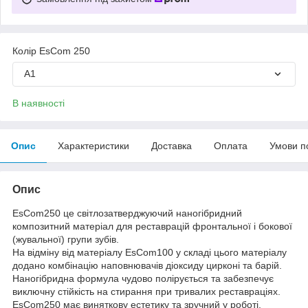
Колір EsCom 250
А1
В наявності
Опис
Характеристики
Доставка
Оплата
Умови п
Опис
EsCom250 це світлозатверджуючий наногібридний
композитний матеріал для реставрацій фронтальної і бокової
(жувальної) групи зубів.
На відміну від матеріалу EsCom100 у складі цього матеріалу
додано комбінацію наповнювачів діоксиду цирконі та барій.
Наногібридна формула чудово полірується та забезпечує
виключну стійкість на стирання при тривалих реставраціях.
EsCom250 має виняткову естетику та зручний у роботі.