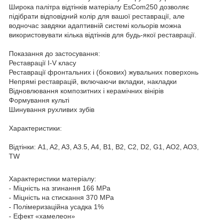
Широка палітра відтінків матеріалу EsCom250 дозволяє
підібрати відповідний колір для вашої реставрації, але
водночас завдяки адаптивній системі кольорів можна
використовувати кілька відтінків для будь-якої реставрації.
Показання до застосування:
Реставрації I-V класу
Реставрації фронтальних і (бокових) жувальних поверхонь
Непрямі реставрацій, включаючи вкладки, накладки
Відновлювання композитних і керамічних вінірів
Формування культі
Шинування рухливих зубів
Характеристики:
Відтінки: A1, A2, A3, A3.5, A4, B1, B2, C2, D2, G1, AO2, AO3,
TW
Характеристики матеріалу:
- Міцність на згинання 166 МРа
- Міцність на стискання 370 МРа
- Полімеризаційна усадка 1%
- Ефект «хамелеон»