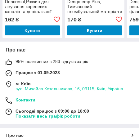
Dencresol,Розчин для
Dengotemp Plus,
Deng
лікування кореневих
Тимчасовий
рест
каналів та девіталізації
пломбувальний матеріал з
фла
пульпи 15мл (Dengen
фтором 40 г (Dengen
Dent
162
170
759
₴
₴
Dental)
Dental)
Купити
Купити
Про нас
95% позитивних з 283 відгуків за рік
Працює з 01.09.2023
м. Київ
вул. Михайла Котельникова, 16, 03115, Київ, Україна
Контакти
Сьогодні працює з 09:00 до 18:00
Показати весь графік роботи
Про нас