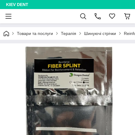
KIEV DENT
Товари та послуги
Терапія
Шинуючі стрічки
Reinf