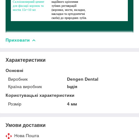
Склоіономерний цемент
надійного кріплення
для фіксації коронок та
зубних реставрацій
мостів 15г+10 мл
(коронки, мости, вкладки,
накладки та ортодонтичні
скоби) до природних зубів.
Приховати
Характеристики
Основні
Виробник
Dengen Dental
Країна виробник
Індія
Користувацькі характеристики
Розмір
4 мм
Умови доставки
Нова Пошта