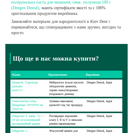
полірувальна паста для чищення, смак: полуниця 100 г
(Dengen Dental)
, мають сертифікати якості та є 100%
оригінальним продуктом виробника.
Замовляйте матеріали для пародонтології в Kiev Dent і
переконайтеся, що співпрацювати з нами зручно, вигідно та
просто.
Що ще в нас можна купити?
Назва
Призначення
Виробник
Dengocal, Гідроксид
Нейтралізує вільні кислоти
Dengen Dental, Індія
кальцію
обтуруючих цементів,
паста 3 г
сприяє новоутворенню
вторинного дентину
Гемостатична губка
Зупинка невеликих
Dengen Dental, Індія
Dengofoam 10*10*10 мм
кровотеч під час процедур
32шт\уп
Dengocem 9, набір: 15 г +
Реставрація порожнин
Dengen Dental, Індія
10 мл склоіономерний
класу I, II та V із низьким
реставраційний цемент
рівнем навантаження.
Dengocem 1,
Фіксуючий цемент для
Dengen Dental, Індія