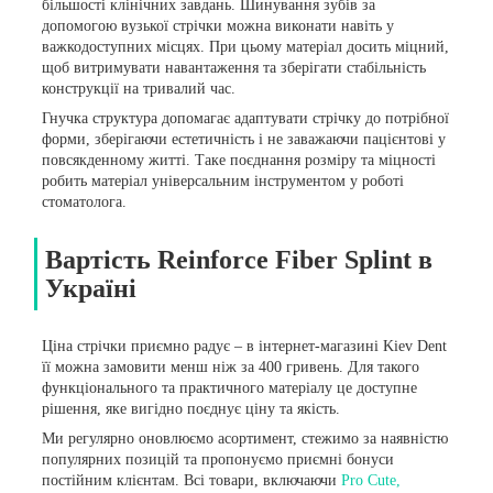
більшості клінічних завдань. Шинування зубів за
допомогою вузької стрічки можна виконати навіть у
важкодоступних місцях. При цьому матеріал досить міцний,
щоб витримувати навантаження та зберігати стабільність
конструкції на тривалий час.
Гнучка структура допомагає адаптувати стрічку до потрібної
форми, зберігаючи естетичність і не заважаючи пацієнтові у
повсякденному житті. Таке поєднання розміру та міцності
робить матеріал універсальним інструментом у роботі
стоматолога.
Вартість Reinforce Fiber Splint в
Україні
Ціна стрічки приємно радує – в інтернет-магазині Kiev Dent
її можна замовити менш ніж за 400 гривень. Для такого
функціонального та практичного матеріалу це доступне
рішення, яке вигідно поєднує ціну та якість.
Ми регулярно оновлюємо асортимент, стежимо за наявністю
популярних позицій та пропонуємо приємні бонуси
постійним клієнтам. Всі товари, включаючи
Pro Cute,