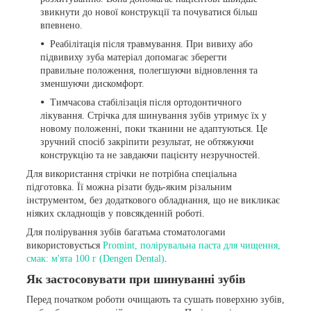
звикнути до нової конструкції та почуватися більш
впевнено.
Реабілітація після травмування. При вивиху або
підвивиху зуба матеріал допомагає зберегти
правильне положення, полегшуючи відновлення та
зменшуючи дискомфорт.
Тимчасова стабілізація після ортодонтичного
лікування. Стрічка для шинування зубів утримує їх у
новому положенні, поки тканини не адаптуються. Це
зручний спосіб закріпити результат, не обтяжуючи
конструкцію та не завдаючи пацієнту незручностей.
Для використання стрічки не потрібна спеціальна
підготовка. Її можна різати будь-яким різальним
інструментом, без додаткового обладнання, що не викликає
ніяких складнощів у повсякденній роботі.
Для полірування зубів багатьма стоматологами
використовується
Promint, полірувальна паста для чищення,
смак: м'ята 100 г (Dengen Dental)
.
Як застосовувати при шинуванні зубів
Перед початком роботи очищають та сушать поверхню зубів,