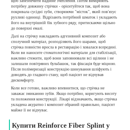
щоб забезпечити надійне зчеплення. Потім вимірюють
потрібну довжину стрічки - орієнтуйтеся так, щоб вона
покривала сусідні зуби, створюючи "місток", який пов'язує
рухливі одиниці. Відрізають потрібний шматок і укладають
його на внутрішній бік зубного ряду, притискаючи щільно
до поверхні емалі.
Далі на стрічку накладають адгезивний композит або
сполучний матеріал, розподіляють його шарами, щоб
стрічка повністю вросла в реставрацію і ховалася всередині.
Коли ви наносите стоматологічні матеріали для стабілізації,
важливо стежити, щоб вони заповнювали всі щілини і не
залишали повітряних бульбашок, так фіксація буде міцною.
Після полімеризації конструкцію шинування шліфують і
доводять до гладкого стану, щоб пацієнт не відчував
дискомфорту.
Коли все готово, важливо впевнитися, що стрічка не
заважає змиканню зубів. Якщо потрібно, коригують висоту
та положення конструкції. Лікарі відзначають, якщо стрічка
укладена акуратно і композит обраний правильно, пацієнт
майже її не відчуває.
Купити Reinforce Fiber Splint у