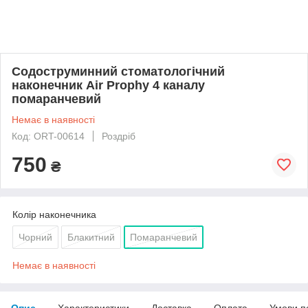
Содоструминний стоматологічний
наконечник Air Prophy 4 каналу
помаранчевий
Немає в наявності
Код: ORT-00614
Роздріб
750
₴
Колір наконечника
Чорний
Блакитний
Помаранчевий
Немає в наявності
Опис
Характеристики
Доставка
Оплата
Умови п