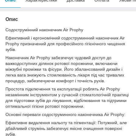
Опис
Содострумінний наконечник Air Prophy
Ефективний і ергономічний содоструминний наконечник Air
Prophy призначений для професійного гігієнічного чищення
зубів.
Наконечник Air Prophy забезпечує чудовий доступ до
важкодоступних ділянок ротової порожнини, включаючи
міжзубні проміжки та фісури. Його збалансований дизайн і
легка вага знижують стомлюваність лікаря під час тривалих
процедур, забезпечуючи комфорт і точність рухів.
Простота підключення та експлуатації роблять Air Prophy
незамінним інструментом у сучасній стоматологічній практиці
для підготовки зубів до лікування, відбілювання та підтримки
оптимальної гігієни ротової порожнини.
Основні переваги содоструминного наконечника Air Prophy:
Ефективне видалення нальоту та пігментації: Потужний, але
дбайливий струмінь забезпечує якісне очищення поверхні
зубів.