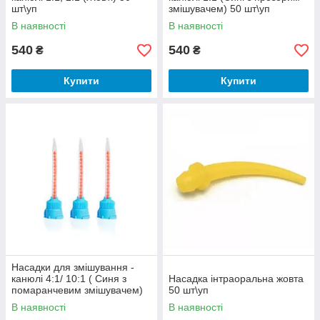
шт\уп
змішувачем) 50 шт\уп
В наявності
В наявності
540
540
₴
₴
Купити
Купити
Відгуки клієнтів
Насадки для змішування -
канюлі 4:1/ 10:1 ( Синя з
Насадка інтраоральна жовта
помаранчевим змішувачем)
50 шт\уп
50 шт\уп
В наявності
В наявності