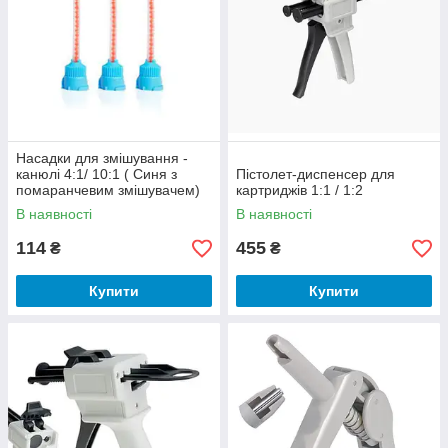
Насадки для змішування: критерії
для вибору
Насадки для змішування -
канюлі 4:1/ 10:1 ( Синя з
Пістолет-диспенсер для
помаранчевим змішувачем)
картриджів 1:1 / 1:2
10 шт\уп
В наявності
В наявності
114
455
₴
₴
Купити
Купити