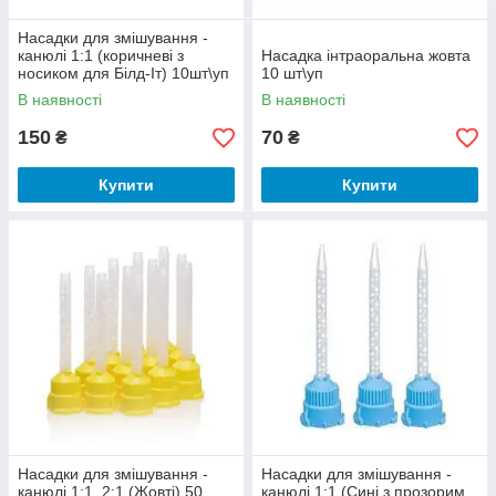
Вибір тієї чи іншої насадки для замішування потрібно
здійснювати з урахуванням особливостей пломбувального
Насадки для змішування -
матеріалу. Так, деякі варіанти підходять для роботи з А-
канюлі 1:1 (коричневі з
Насадка інтраоральна жовта
силіконами, інші ж - з відбитковими масами.
носиком для Білд-Іт) 10шт\уп
10 шт\уп
В наявності
В наявності
Відповідність стандартам
150
70
₴
₴
Важливо вибирати ті стоматологічні насадки для
замішування, що відповідають міжнародним стандартам.
Купити
Купити
Використання тільки таких виробів є безпечним для
пацієнтів та гарантує досягнення потрібного результату.
Насадки для змішування -
Насадки для змішування -
канюлі 1:1, 2:1 (Жовті) 50
канюлі 1:1 (Сині з прозорим