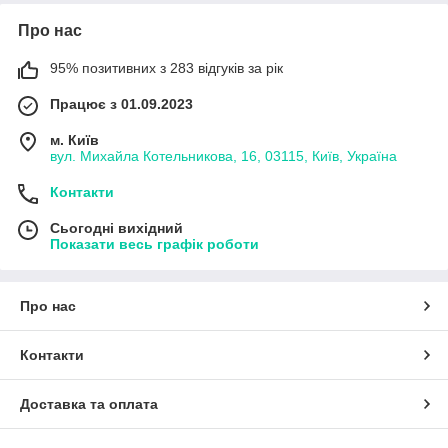
Про нас
Різноманіття
95% позитивних з 283 відгуків за рік
Насадки, які пропонує інтернет-магазин Kiev Dent, є
доволі різноманітними. У нас ви знайдете варіанти
Працює з 01.09.2023
для роботи з різними матеріалами.
м. Київ
вул. Михайла Котельникова, 16, 03115, Київ, Україна
2
Контакти
Сьогодні вихідний
Сертифікованість
Показати весь графік роботи
Усі варіанти з нашого каталогу є оригінальними та
відповідають усім міжнародним стандартам якості.
Про нас
3
Контакти
Доступність
Доставка та оплата
Ми пропонуємо якісні, але доволі дешеві варіанти,