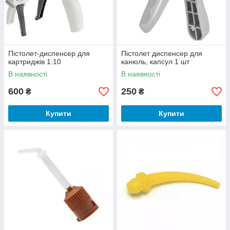
Пістолет-диспенсер для
Пістолет диспенсер для
Розмір насадки
картриджів 1:10
канюль, капсул 1 шт
В наявності
В наявності
Насадки для змішування в Україні та всьому світі
представлені у різних розмірах. Вибір того чи іншого
600
250
₴
₴
варіанта залежить від кількості матеріалу, який вам
потрібно замішати, а також його в’язкості та інших
Купити
Купити
особливостей.
Тип носика
Сучасні виробники пропонують різноманітні насадки для
змішування. Так, одні з них мають прямий носик, інші ж
характеризуються наявністю вигнутої робочої частини для
безпосереднього введення матеріалу в порожнину зуба.
Сумісність з певним матеріалом