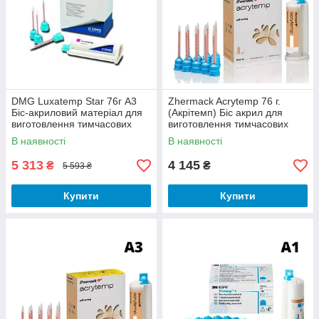
DMG Luxatemp Star 76г А3
Zhermack Acrytemp 76 г.
Біс-акриловий матеріал для
(Акрітемп) Біс акрил для
виготовлення тимчасових
виготовлення тимчасових
коронок
коронок. Колір А2
В наявності
В наявності
5 313
4 145
₴
₴
5 593 ₴
Купити
Купити