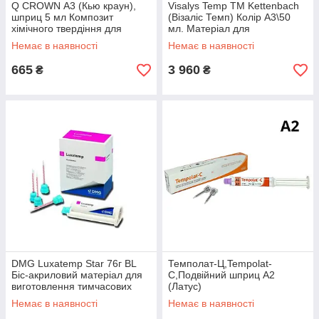
Q CROWN А3 (Кью краун),
Visalys Temp ТМ Kettenbach
шприц 5 мл Композит
(Візаліс Темп) Колір А3\50
хімічного твердіння для
мл. Матеріал для
виготовлення тимчасових
виготовлення тимчасових
Немає в наявності
Немає в наявності
коронок
коронок
665
3 960
₴
₴
DMG Luxatemp Star 76г ВL
Темполат-Ц,Tempolat-
Біс-акриловий матеріал для
С,Подвійний шприц А2
виготовлення тимчасових
(Латус)
коронок
Немає в наявності
Немає в наявності