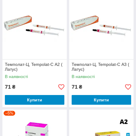
До каталогу!
➜
Темполат-Ц, Tempolat-С А2 (
Темполат-Ц, Tempolat-С А3 (
Латус)
Латус)
В наявності
В наявності
71
71
₴
₴
Купити
Купити
–5%