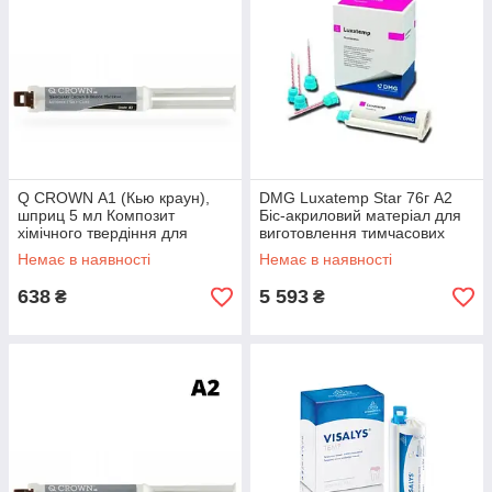
Q CROWN А1 (Кью краун),
DMG Luxatemp Star 76г А2
шприц 5 мл Композит
Біс-акриловий матеріал для
хімічного твердіння для
виготовлення тимчасових
виготовлення тимчасових
коронок
Немає в наявності
Немає в наявності
коронок
638
5 593
₴
₴