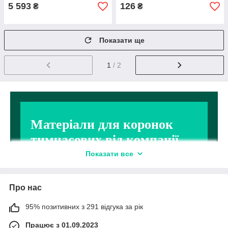
5 593
126
₴
₴
Показати ще
1
/ 2
Матеріали для коронок
тимчасових від компанії
«Kiev Dent»!
Показати все
Сертифікована продукція Latus,
Про нас
Spident, Kettenbach, DMG та інших
брендів.
95% позитивних з 291 відгука за рік
Оптимальні ціни, швидка доставка по всій Україні.
Працює з 01.09.2023