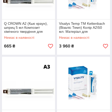
Q CROWN А2 (Кью краун),
Visalys Temp ТМ Kettenbach
шприц 5 мл Композит
(Візаліс Темп) Колір А2\50
хімічного твердіння для
мл. Матеріал для
виготовлення тимчасових
виготовлення тимчасових
Немає в наявності
Немає в наявності
коронок
коронок
665
3 960
₴
₴