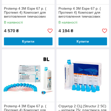
Protemp 4 3M Espe 67 р. (
Protemp 4 3M Espe 67 р. (
Протемп 4) Композит для
Протемп 4) Композит для
виготовлення тимчасових
виготовлення тимчасових
коронок. Колір А2
коронок. Колір А3
В наявності
В наявності
4 570
4 194
₴
₴
Купити
Купити
Protemp 4 3M Espe 67 р. (
Структур 2 СЦ (Structur 2 SC)
Протемп 4) Композит для
– катридж 75г, пластмаса для