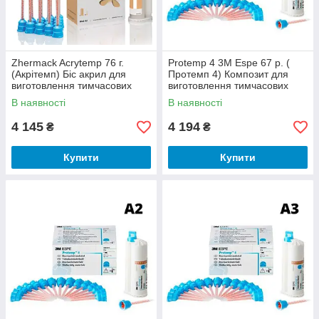
Zhermack Acrytemp 76 г.
Protemp 4 3M Espe 67 р. (
(Акрітемп) Біс акрил для
Протемп 4) Композит для
виготовлення тимчасових
виготовлення тимчасових
коронок. Колір А3
коронок. Колір А1
В наявності
В наявності
4 145
4 194
₴
₴
Купити
Купити