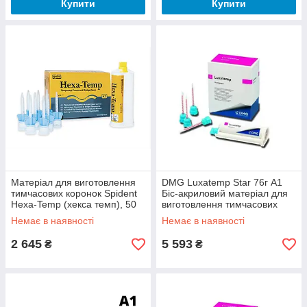
Купити
Купити
Матеріал для виготовлення
DMG Luxatemp Star 76г А1
тимчасових коронок Spident
Біс-акриловий матеріал для
Hexa-Temp (хекса темп), 50
виготовлення тимчасових
мл А2
коронок
Немає в наявності
Немає в наявності
2 645
5 593
₴
₴