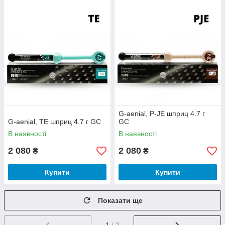
G-aenial, P-JE шприц 4.7 г
G-aenial, TE шприц 4.7 г GC
GC
В наявності
В наявності
2 080
2 080
₴
₴
Купити
Купити
Показати ще
1
/ 2