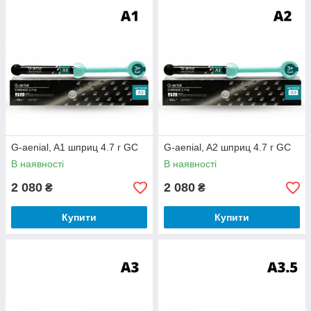
Передача товару до Нової Пошти відбувається день у
день (при оформленні покупки до 14 години).
Доступний також самовивіз та доставка кур’єром по
Києву.
В каталог!
➜
G-aenial, A1 шприц 4.7 г GC
G-aenial, A2 шприц 4.7 г GC
В наявності
В наявності
2 080
2 080
₴
₴
Купити
Купити