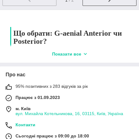
Що обрати: G-aenial Anterior чи
Posterior?
Показати все
Саме таке питання може
постати при виборі
стоматологічних товарів та
Про нас
знайомстві з японським
брендом GС. Відповідь в
95% позитивних з 283 відгуків за рік
більшості випадків залежить
від того, з якою ділянкою
Працює з 01.09.2023
зубного ряду ви плануєте
працювати та які у
м. Київ
спеціаліста існують вимоги до робочого матеріалу. Далі
вул. Михайла Котельникова, 16, 03115, Київ, Україна
пропонуємо більш детально розібратися, чим різняться ці
матеріали. Адже у нашому каталозі представлені gc
Контакти
фотополімери для зубів різного призначення.
Відмінності за показаннями та фізико-
Сьогодні працює з 09:00 до 18:00